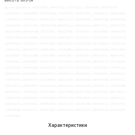
Другие варианты: s49300040, s09447162, s59312293, s29446595, s09300320,
s19446647, s49299881, s29287638, s19445539, s39401983, s19446925, s09444804,
s19446732, s19317631, s69441322, s09301522, s39446509, s79447168, s29409786,
s79446183, s49301596, s39310148, s89300552, s39446335, s69447135, s29447364,
s69301048, s59447428, s59227662, s09227080, s19300051, s09326886, s19446398,
s29447298, s49326894, s39312246, s49446877, s19312252, s29312299, s39227012,
s09444903, s19227051, s19446987, s09226679, s19226768, s09226839, s19302050,
s19445723, s69232267, s39445864, s19299892, s49445651, s49445948, s79223644,
s29287657, s09333288, s19444484, s29445807, s29446251, s09401951, s89401952,
s29446821, s69445891, s79447451, s79218567, s49447438, s89441316, s79258394,
s39232264, s29404656, s29409767, s29223156, s29225914, s79310090, s19446242,
s09444781, s09444842, s49224310, s19446713, s89400962, s79446692, s09446233,
s19445214, s69441317, s29258396, s29232269, s49404660, s09409768, s99223073,
s99225915, s39446873, s59446424, s49445905, s49446702, s29224311, s29414486,
s09445097, s79446395, s19306840, s19317688, s49441318, s29441324, s09258397,
s39301530, s09404662, s19404685, s39446156, s19446930, s09223157, s09445525,
s59446216, s59447292, s49446434, s29310158, s39240688, s09445672, s79414196,
s19446082, s09224312, s09447261, s29301050, s49232273, s69446466, s59445919,
s19299967
Характеристики