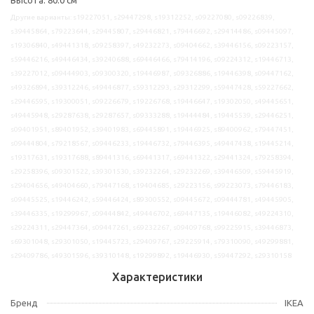
Другие варианты: s19227051, s29447298, s19312252, s09227080, s09226839,
s39445864, s79223644, s29445807, s29446821, s79446692, s29414486, s09445097,
s19306840, s49441318, s09258397, s49232273, s09404662, s39446156, s09223157,
s59446216, s49446434, s39240688, s69446466, s79414196, s09224312, s19446713,
s39227012, s09444903, s09300320, s19446987, s09326886, s19446398, s09447162,
s49326894, s39312246, s49446877, s59312293, s29312299, s59447428, s59227662,
s29446595, s19300051, s09226679, s19226768, s19446647, s19302050, s49445651,
s49445948, s29287638, s29287657, s09333288, s19444484, s19445539, s29446251,
s09401951, s89401952, s39401983, s69445891, s19446925, s89400962, s79447451,
s09444804, s79218567, s09446233, s19446732, s79446395, s49447438, s19445214,
s19317631, s19317688, s89441316, s69441317, s69441322, s29441324, s79258394,
s29258396, s09301522, s39301530, s39232264, s29232269, s39446509, s59445919,
s29404656, s49404660, s79447168, s19404685, s29223156, s99223073, s79446183,
s09445525, s19446242, s59446424, s89300552, s09445672, s09444781, s49445905,
s39446335, s19299967, s09444842, s49446702, s69447135, s19446082, s49224310,
s29224311, s29447364, s09447261, s69232267, s09409768, s99225915, s39446873,
s69301048, s29301050, s19445723, s29409767, s29225914, s79310090, s49299881,
s29409786, s49301596, s39310148, s19299892, s19446930, s59447292, s29310158
Характеристики
Бренд
IKEA