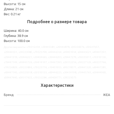
Высота: 15 см
Длина: 21 см
Вес: 0.21 кг
Подробнее о размере товара
Ширина: 40.0 см
Глубина: 38.9 см
Высота: 100.0 см
Другие варианты: s79312254, s39445581, s29446878, s09226976, s59227657,
s29444501, s59223980, s79225799, s49446354, s49401954, s09445021, s49447297,
s29441319, s59446221, s39404665, s39446203, s29447279, s59225917, s19310130,
s79447149, s49445726, s59414197, s19447393, s29312256, s59227129, s49227766,
s19226829, s39223896, s79223776, s19401955, s99218571, s09441320, s69447381,
s69447140, s39225918, s59310133, s69446225, s39414198, s19445761, s09444960,
s09447440, s09317622, s19232284, s49409771, s29225075
Характеристики
Бренд
IKEA