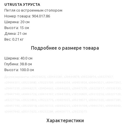
UTRUSTA УТРУСТА
Петля со встроенным стопором
Номер товара: 904.017.86
Ширина: 20 см
Высота: 15 см
Длина: 21 см
Вес: 0.21 кг
Подробнее о размере товара
Ширина: 40.0 см
Глубина: 38.8 см
Высота: 100.0 см
Другие варианты: s39226423, s39445581, s29446878, s09226976, s59227657,
s29444501, s59223980, s79225799, s49446354, s49401954, s09445021, s49447297,
s29441319, s59446221, s39404665, s39446203, s29447279, s59225917, s19310130,
s79447149, s49445726, s59414197, s19447393, s19226829, s29312256, s59227129,
s49227766, s39223896, s79223776, s19401955, s99218571, s09441320, s69447381,
s69447140, s39225918, s59310133, s69446225, s39414198, s19445761, s09444960,
s09447440, s09317622, s19232284, s49409771, s29225075
Характеристики