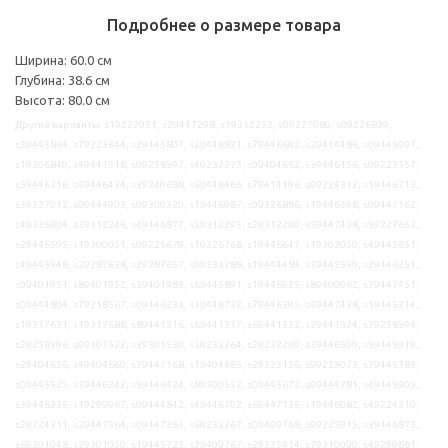
Подробнее о размере товара
Ширина: 60.0 см
Глубина: 38.6 см
Высота: 80.0 см
Другие варианты: s19227051, s29447298, s19312252, s09227080, s09226839,
s39445864, s79223644, s29445807, s29446821, s79446692, s29414486, s09445097,
s19306840, s49441318, s09258397, s49232273, s09404662, s39446156, s09223157,
s59446216, s49446434, s39240688, s69446466, s79414196, s09224312, s19446713,
s39227012, s09444903, s09300320, s19446987, s09326886, s19446398, s09447162,
s49326894, s39312246, s49446877, s59312293, s29312299, s59447428, s59227662,
s29446595, s19300051, s09226679, s19226768, s19446647, s19302050, s49445651,
s49445948, s29287638, s29287657, s09333288, s19444484, s19445539, s29446251,
s09401951, s89401952, s39401983, s69445891, s19446925, s89400962, s79447451,
s09444804, s79218567, s09446233, s19446732, s79446395, s49447438, s19445214,
s19317631, s19317688, s89441316, s69441317, s69441322, s29441324, s79258394,
s29258396, s09301522, s39301530, s39232264, s29232269, s39446509, s59445919,
s29404656, s49404660, s79447168, s19404685, s29223156, s99223073, s79446183,
s09445525, s19446242, s59446424, s89300552, s09445672, s09444781, s49445905,
s39446335, s19299967, s09444842, s49446702, s69447135, s19446082, s49224310,
s29224311, s29447364, s09447261, s69232267, s09409768, s99225915, s39446873,
s69301048, s29301050, s19445723, s29409767, s29225914, s79310090, s49299881,