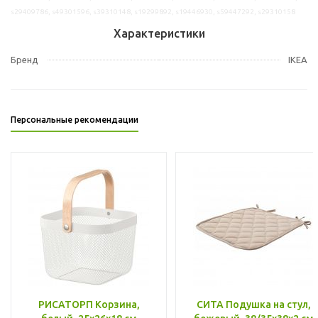
s29409786, s49301596, s39310148, s19299892, s19446930, s59447292, s29310158
Характеристики
Бренд
IKEA
Персональные рекомендации
РИСАТОРП Корзина,
СИТА Подушка на стул,