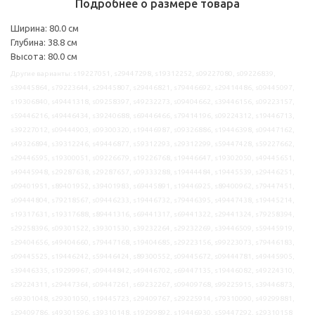
Подробнее о размере товара
Ширина: 80.0 см
Глубина: 38.8 см
Высота: 80.0 см
Другие варианты: s19227051, s29447298, s19312252, s09227080, s09226839,
s39445864, s79223644, s29445807, s29446821, s79446692, s29414486, s09445097,
s19306840, s49441318, s09258397, s49232273, s09404662, s39446156, s09223157,
s59446216, s49446434, s39240688, s69446466, s79414196, s09224312, s19446713,
s39227012, s09444903, s09300320, s19446987, s09326886, s19446398, s09447162,
s49326894, s39312246, s49446877, s59312293, s29312299, s59447428, s59227662,
s29446595, s19300051, s09226679, s19226768, s19446647, s19302050, s49445651,
s49445948, s29287638, s29287657, s09333288, s19444484, s19445539, s29446251,
s09401951, s89401952, s39401983, s69445891, s19446925, s89400962, s79447451,
s09444804, s79218567, s09446233, s19446732, s79446395, s49447438, s19445214,
s19317631, s19317688, s89441316, s69441317, s69441322, s29441324, s79258394,
s29258396, s09301522, s39301530, s39232264, s29232269, s39446509, s59445919,
s29404656, s49404660, s79447168, s19404685, s29223156, s99223073, s79446183,
s09445525, s19446242, s59446424, s89300552, s09445672, s09444781, s49445905,
s39446335, s19299967, s09444842, s49446702, s69447135, s19446082, s49224310,
s29224311, s29447364, s09447261, s69232267, s09409768, s99225915, s39446873,
s69301048, s29301050, s19445723, s29409767, s29225914, s79310090, s49299881,
s29409786, s49301596, s39310148, s19299892, s19446930, s59447292, s29310158