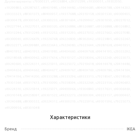
Другие варианты: s79300331, s49326894, s29312299, s19300051, s19302050,
s19299892, s29287657, s89401985, s19414482, s19404685, s89409788, s39414202,
s59333323, s89301373, s89400957, s19317688, s29310158, s39301530, s99300405,
s69300478, s99300561, s59300233, s69301604, s19299967, s29301050, s39227012,
s19227744, s19227051, s09300320, s09326886, s89326887, s69326888, s89326892,
s39312246, s79312249, s19312252, s59312293, s99227052, s59227662, s09227080,
s49300040, s09226679, s19226768, s09226839, s89302042, s59223895, s69232267,
s89232271, s49299881, s99223643, s79224083, s79223644, s29287638, s09401951,
s89401952, s69401953, s39401983, s49404660, s09409768, s99414195, s29333292,
s59218568, s89400962, s29317616, s79310127, s29258396, s29232269, s99223073,
s99240690, s29224311, s99225915, s99225072, s79219618, s99414478, s29414486,
s29404656, s09404662, s89404677, s29409767, s89409769, s29409786, s29414194,
s79414196, s79414200, s09333288, s39333296, s69333313, s79218567, s39218569,
s79301364, s99317613, s79310090, s79258394, s39232264, s29223156, s59240692,
s49224310, s29225914, s19225071, s99400966, s19306840, s19317631, s99306469,
s39310148, s09258397, s09301522, s49232273, s59300394, s09223157, s99300467,
s39240688, s89300552, s09224312, s49300219, s79225916, s49301596, s79225073,
s49299956, s69301048
Характеристики
Бренд
IKEA