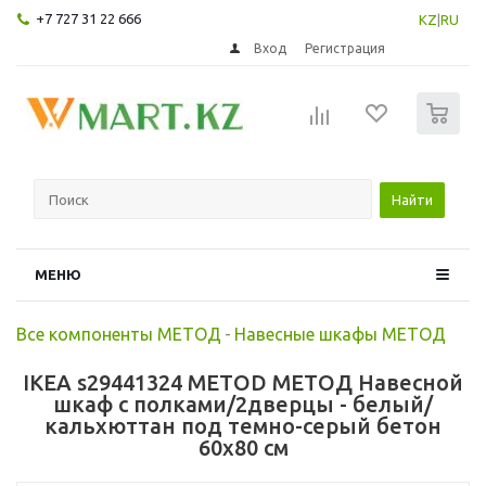
+7 727 31 22 666
KZ
|
RU
Вход
Регистрация
0
Найти
МЕНЮ
Все компоненты МЕТОД
-
Навесные шкафы МЕТОД
IKEA s29441324 METOD МЕТОД Навесной
шкаф с полками/2дверцы - белый/
кальхюттан под темно-серый бетон
60x80 см