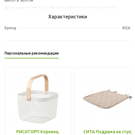
Другие варианты: s69441322, s89441316, s69441317, s49441318, s29441324
Характеристики
Бренд
IKEA
Персональные рекомендации
РИСАТОРП Корзина,
СИТА Подушка на стул,