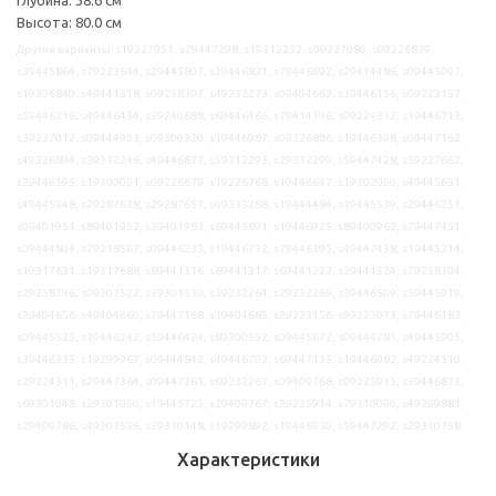
Высота: 80.0 см
Другие варианты: s19227051, s29447298, s19312252, s09227080, s09226839,
s39445864, s79223644, s29445807, s29446821, s79446692, s29414486, s09445097,
s19306840, s49441318, s09258397, s49232273, s09404662, s39446156, s09223157,
s59446216, s49446434, s39240688, s69446466, s79414196, s09224312, s19446713,
s39227012, s09444903, s09300320, s19446987, s09326886, s19446398, s09447162,
s49326894, s39312246, s49446877, s59312293, s29312299, s59447428, s59227662,
s29446595, s19300051, s09226679, s19226768, s19446647, s19302050, s49445651,
s49445948, s29287638, s29287657, s09333288, s19444484, s19445539, s29446251,
s09401951, s89401952, s39401983, s69445891, s19446925, s89400962, s79447451,
s09444804, s79218567, s09446233, s19446732, s79446395, s49447438, s19445214,
s19317631, s19317688, s89441316, s69441317, s69441322, s29441324, s79258394,
s29258396, s09301522, s39301530, s39232264, s29232269, s39446509, s59445919,
s29404656, s49404660, s79447168, s19404685, s29223156, s99223073, s79446183,
s09445525, s19446242, s59446424, s89300552, s09445672, s09444781, s49445905,
s39446335, s19299967, s09444842, s49446702, s69447135, s19446082, s49224310,
s29224311, s29447364, s09447261, s69232267, s09409768, s99225915, s39446873,
s69301048, s29301050, s19445723, s29409767, s29225914, s79310090, s49299881,
s29409786, s49301596, s39310148, s19299892, s19446930, s59447292, s29310158
Характеристики