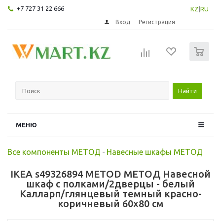
+7 727 31 22 666
KZ
|
RU
Вход
Регистрация
0
Найти
МЕНЮ
Все компоненты МЕТОД
-
Навесные шкафы МЕТОД
IKEA s49326894 METOD МЕТОД Навесной
шкаф с полками/2дверцы - белый
Калларп/глянцевый темный красно-
коричневый 60x80 см