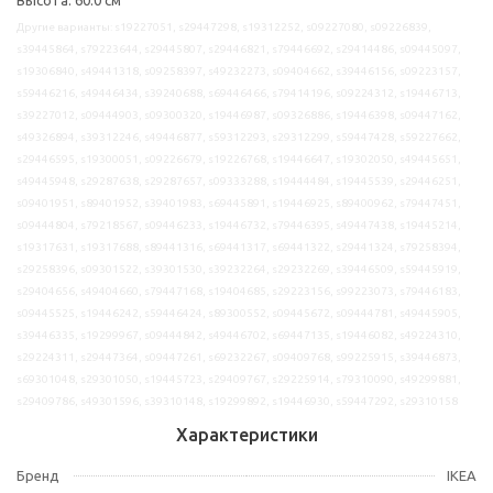
Другие варианты: s19227051, s29447298, s19312252, s09227080, s09226839,
s39445864, s79223644, s29445807, s29446821, s79446692, s29414486, s09445097,
s19306840, s49441318, s09258397, s49232273, s09404662, s39446156, s09223157,
s59446216, s49446434, s39240688, s69446466, s79414196, s09224312, s19446713,
s39227012, s09444903, s09300320, s19446987, s09326886, s19446398, s09447162,
s49326894, s39312246, s49446877, s59312293, s29312299, s59447428, s59227662,
s29446595, s19300051, s09226679, s19226768, s19446647, s19302050, s49445651,
s49445948, s29287638, s29287657, s09333288, s19444484, s19445539, s29446251,
s09401951, s89401952, s39401983, s69445891, s19446925, s89400962, s79447451,
s09444804, s79218567, s09446233, s19446732, s79446395, s49447438, s19445214,
s19317631, s19317688, s89441316, s69441317, s69441322, s29441324, s79258394,
s29258396, s09301522, s39301530, s39232264, s29232269, s39446509, s59445919,
s29404656, s49404660, s79447168, s19404685, s29223156, s99223073, s79446183,
s09445525, s19446242, s59446424, s89300552, s09445672, s09444781, s49445905,
s39446335, s19299967, s09444842, s49446702, s69447135, s19446082, s49224310,
s29224311, s29447364, s09447261, s69232267, s09409768, s99225915, s39446873,
s69301048, s29301050, s19445723, s29409767, s29225914, s79310090, s49299881,
s29409786, s49301596, s39310148, s19299892, s19446930, s59447292, s29310158
Характеристики
Бренд
IKEA