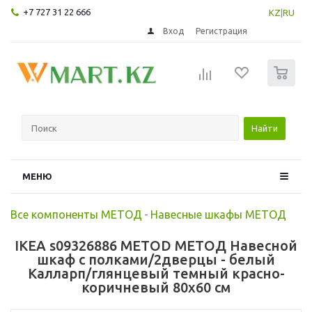
+7 727 31 22 666
KZ
|
RU
Вход
Регистрация
0
Найти
МЕНЮ
Все компоненты МЕТОД
-
Навесные шкафы МЕТОД
IKEA s09326886 METOD МЕТОД Навесной
шкаф с полками/2дверцы - белый
Калларп/глянцевый темный красно-
коричневый 80x60 см