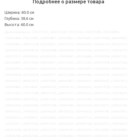
Подробнее о размере товара
Ширина: 60.0 см
Глубина: 38.6 см
Высота: 60.0 см
Другие варианты: s19227051, s29447298, s19312252, s09227080, s09226839,
s39445864, s79223644, s29445807, s29446821, s79446692, s29414486, s09445097,
s19306840, s49441318, s09258397, s49232273, s09404662, s39446156, s09223157,
s59446216, s49446434, s39240688, s69446466, s79414196, s09224312, s19446713,
s39227012, s09444903, s09300320, s19446987, s09326886, s19446398, s09447162,
s49326894, s39312246, s49446877, s59312293, s29312299, s59447428, s59227662,
s29446595, s19300051, s09226679, s19226768, s19446647, s19302050, s49445651,
s49445948, s29287638, s29287657, s09333288, s19444484, s19445539, s29446251,
s09401951, s89401952, s39401983, s69445891, s19446925, s89400962, s79447451,
s09444804, s79218567, s09446233, s19446732, s79446395, s49447438, s19445214,
s19317631, s19317688, s89441316, s69441317, s69441322, s29441324, s79258394,
s29258396, s09301522, s39301530, s39232264, s29232269, s39446509, s59445919,
s29404656, s49404660, s79447168, s19404685, s29223156, s99223073, s79446183,
s09445525, s19446242, s59446424, s89300552, s09445672, s09444781, s49445905,
s39446335, s19299967, s09444842, s49446702, s69447135, s19446082, s49224310,
s29224311, s29447364, s09447261, s69232267, s09409768, s99225915, s39446873,
s69301048, s29301050, s19445723, s29409767, s29225914, s79310090, s49299881,
s29409786, s49301596, s39310148, s19299892, s19446930, s59447292, s29310158