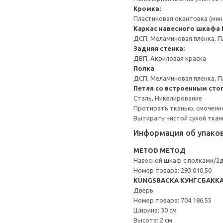
Кромка:
Пластиковая окантовка (мин
Каркас навесного шкафа
ДСП, Меламиновая пленка, П
Задняя стенка:
ДВП, Акриловая краска
Полка
ДСП, Меламиновая пленка, П
Петля со встроенным сто
Сталь, Никелирование
Протирать тканью, смоченн
Вытирать чистой сухой ткан
Информация об упако
METOD МЕТОД
Навесной шкаф с полками/2
Номер товара: 293.010.50
KUNGSBACKA КУНГСБАКК
Дверь
Номер товара: 704.186.55
Ширина: 30 см
Высота: 2 см