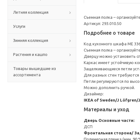
Летняя коллекция
Съемная полка – организуйт
Артикул: 293.010.50
Услуги
Подробнее о товаре
Зимняя коллекция
Код кухонного шкафа ME 33
Съемная полка – организуйт
Растения и кашпо
Дверцу можно установить сп
Каркас имеет устойчивую ко
Товары вышедшие из
Защелкивающиеся петли уста
ассортимента
Для разных стен требуются 
Петли регулируются по высот
Можно дополнить ручкой.
Дизайнер:
IKEA of Sweden/J Löfgren/
Материалы и уход
Дверь
Основные части:
ДСП
Фронтальная сторона/ За
Полимерная пленка (мин. 90