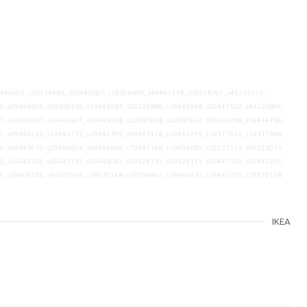
9446692, s29414486, s09445097, s19306840, s49441318, s09258397, s49232273,
2, s09444903, s09300320, s19446987, s09326886, s19446398, s09447162, s49326894,
7, s19302050, s49445651, s49445948, s29287638, s29287657, s09333288, s19444484,
7, s09446233, s19446732, s79446395, s49447438, s19445214, s19317631, s19317688,
9, s59445919, s29404656, s49404660, s79447168, s19404685, s29223156, s99223073,
2, s49446702, s69447135, s19446082, s49224310, s29224311, s29447364, s09447261,
1, s29409786, s49301596, s39310148, s19299892, s19446930, s59447292, s29310158
IKEA