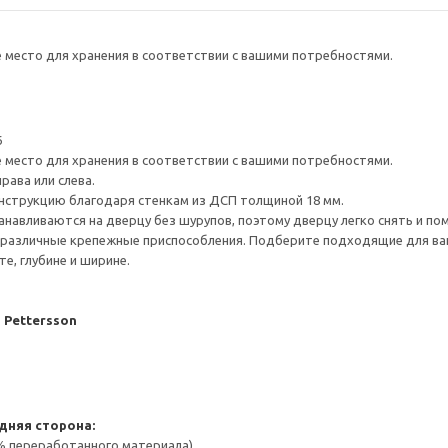
е место для хранения в соответствии с вашими потребностями.
6
е место для хранения в соответствии с вашими потребностями.
рава или слева.
нструкцию благодаря стенкам из ДСП толщиной 18 мм.
навливаются на дверцу без шурупов, поэтому дверцу легко снять и по
различные крепежные приспособления. Подберите подходящие для ваших
е, глубине и ширине.
J Pettersson
дняя сторона:
 % переработанного материала)