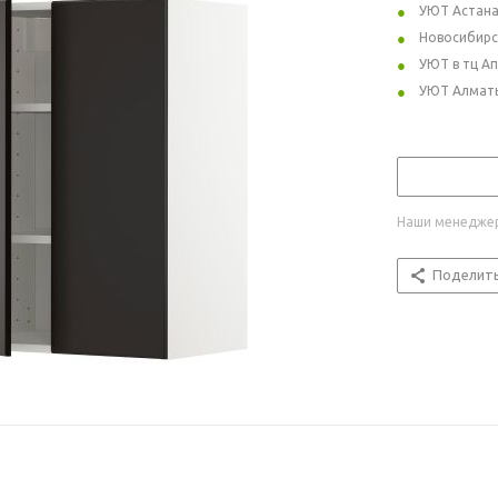
УЮТ Астан
Новосибирс
УЮТ в тц А
УЮТ Алмат
Наши менеджер
Поделит