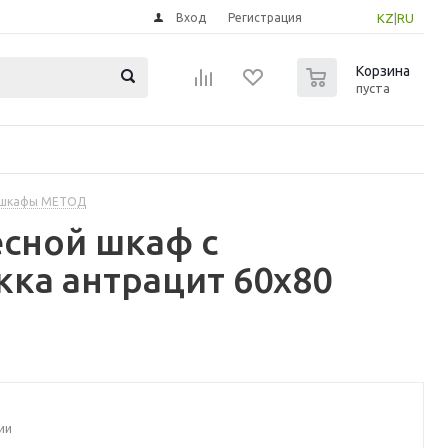
Вход
Регистрация
KZ
|
RU
0
Корзина
пуста
 шкафы МЕТОД
сной шкаф с
ка антрацит 60x80
ии