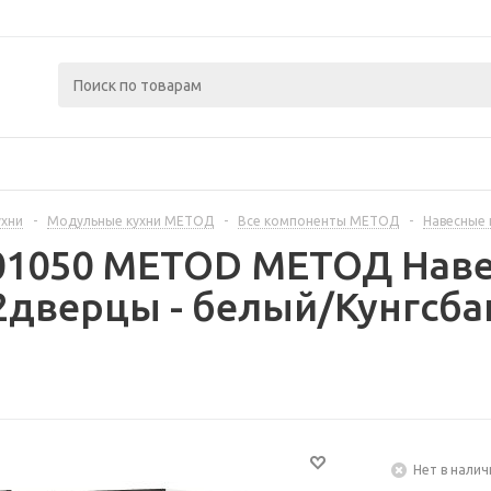
ухни
-
Модульные кухни МЕТОД
-
Все компоненты МЕТОД
-
Навесные
301050 METOD МЕТОД Наве
дверцы - белый/Кунгсбак
Нет в налич