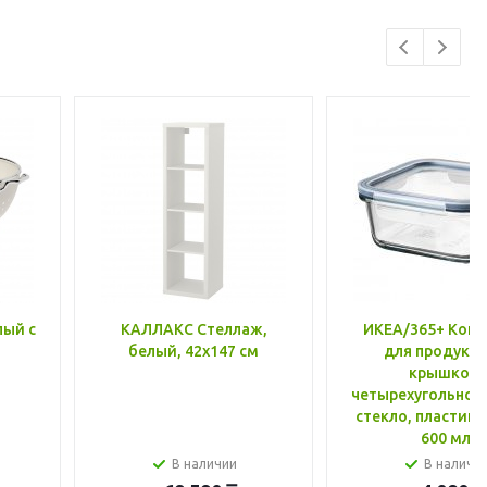
лый с
КАЛЛАКС Стеллаж,
ИКЕА/365+ Конт
белый, 42x147 см
для продукто
крышкой,
четырехугольной
стекло, пластик 
600 мл
В наличии
В наличи