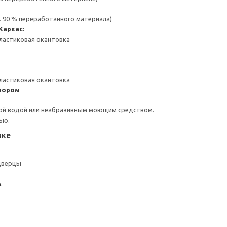
. 90 % переработанного материала)
Каркас:
ластиковая окантовка
ластиковая окантовка
пором
ой водой или неабразивным моющим средством.
ью.
вке
дверцы
А