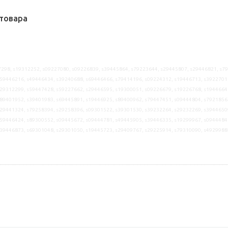
товара
298, s19312252, s09227080, s09226839, s39445864, s79223644, s29445807, s29446821, s7
59446216, s49446434, s39240688, s69446466, s79414196, s09224312, s19446713, s3922701
29312299, s59447428, s59227662, s29446595, s19300051, s09226679, s19226768, s1944664
89401952, s39401983, s69445891, s19446925, s89400962, s79447451, s09444804, s7921856
29441324, s79258394, s29258396, s09301522, s39301530, s39232264, s29232269, s3944650
59446424, s89300552, s09445672, s09444781, s49445905, s39446335, s19299967, s0944484
s39446873, s69301048, s29301050, s19445723, s29409767, s29225914, s79310090, s4929988