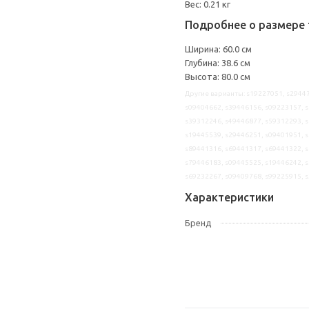
Вес: 0.21 кг
Подробнее о размере 
Ширина: 60.0 см
Глубина: 38.6 см
Высота: 80.0 см
Другие варианты: s19227051, s29447
s09404662, s39446156, s09223157, s
s39312246, s49446877, s59312293, s
s19445539, s29446251, s09401951, s
s89441316, s69441317, s69441322, s
s79446183, s09445525, s19446242, s
s69232267, s09409768, s99225915, 
Характеристики
Бренд