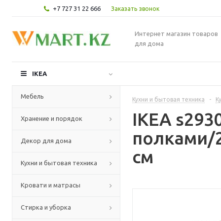
+7 727 31 22 666
Заказать звонок
Интернет магазин товаров
для дома
IKEA
Мебель
Кухни и бытовая техника
-
К
IKEA s29
Хранение и порядок
полками/2
Декор для дома
см
Кухни и бытовая техника
Кровати и матрасы
Стирка и уборка