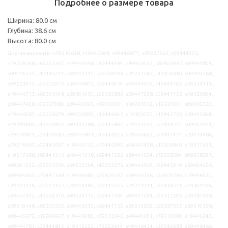
Подробнее о размере товара
Ширина: 80.0 см
Глубина: 38.6 см
Высота: 80.0 см
Другие варианты: s79219618, s19446398, s49446877, s59227662, s09444903,
s19226768, s69232267, s49445948, s19444484, s89401952, s89400962, s09444804,
s09446233, s19445214, s69441317, s29258396, s29232269, s49404660, s09409768,
s99223073, s99225915, s39446873, s59446424, s49445905, s49446702, s29224311,
s19446713, s69301048, s29301050, s09326886, s29447298, s09447162, s49326894,
s59447428, s09227080, s29446595, s19300051, s39227012, s19227051, s09300320,
s19446987, s09226679, s09226839, s19446647, s19302050, s19445723, s39445864,
s49299881, s19299892, s09333288, s29445807, s19445539, s29446251, s09401951,
s29446821, s39401983, s69445891, s19446925, s79446692, s79447451, s29414486,
s79218567, s09445097, s19446732, s79446395, s49447438, s19306840, s19317631,
s19317688, s89441316, s49441318, s69441322, s29441324, s79258394, s09258397,
s09301522, s39301530, s39232264, s49232273, s39446509, s59445919, s29404656,
s09404662, s79447168, s19404685, s29409767, s39446156, s29409786, s19446930,
s29223156, s09223157, s79446183, s09445525, s29225914, s59446216, s49301596,
s59447292, s49224310, s09224312, s29447364, s09447261, s59312293, s29287638,
s39310148, s89300552, s39446335, s69447135, s29312299, s29287657, s29310158,
s09445672, s19299967, s19446082, s39312246, s49445651, s79310090, s19446242,
s09444781, s09444842, s19312252, s79223644, s49446434, s39240688, s69446466,