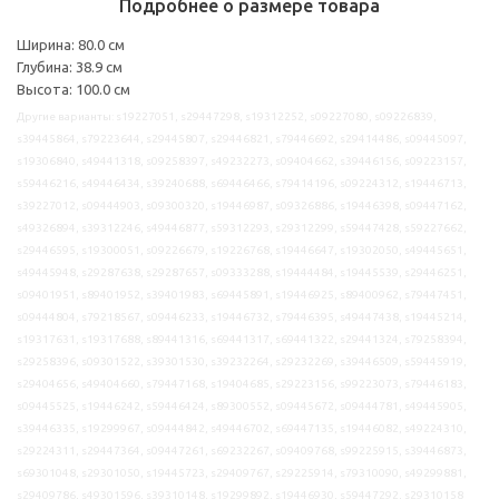
Подробнее о размере товара
Ширина: 80.0 см
Глубина: 38.9 см
Высота: 100.0 см
Другие варианты: s19227051, s29447298, s19312252, s09227080, s09226839,
s39445864, s79223644, s29445807, s29446821, s79446692, s29414486, s09445097,
s19306840, s49441318, s09258397, s49232273, s09404662, s39446156, s09223157,
s59446216, s49446434, s39240688, s69446466, s79414196, s09224312, s19446713,
s39227012, s09444903, s09300320, s19446987, s09326886, s19446398, s09447162,
s49326894, s39312246, s49446877, s59312293, s29312299, s59447428, s59227662,
s29446595, s19300051, s09226679, s19226768, s19446647, s19302050, s49445651,
s49445948, s29287638, s29287657, s09333288, s19444484, s19445539, s29446251,
s09401951, s89401952, s39401983, s69445891, s19446925, s89400962, s79447451,
s09444804, s79218567, s09446233, s19446732, s79446395, s49447438, s19445214,
s19317631, s19317688, s89441316, s69441317, s69441322, s29441324, s79258394,
s29258396, s09301522, s39301530, s39232264, s29232269, s39446509, s59445919,
s29404656, s49404660, s79447168, s19404685, s29223156, s99223073, s79446183,
s09445525, s19446242, s59446424, s89300552, s09445672, s09444781, s49445905,
s39446335, s19299967, s09444842, s49446702, s69447135, s19446082, s49224310,
s29224311, s29447364, s09447261, s69232267, s09409768, s99225915, s39446873,
s69301048, s29301050, s19445723, s29409767, s29225914, s79310090, s49299881,
s29409786, s49301596, s39310148, s19299892, s19446930, s59447292, s29310158