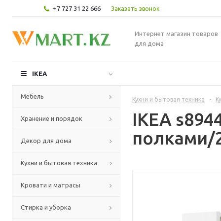
+7 727 31 22 666
Заказать звонок
Интернет магазин товаров
для дома
IKEA
Мебель
Кухни и бытовая техника
-
К
IKEA s89
Хранение и порядок
полками/2
Декор для дома
Кухни и бытовая техника
Кровати и матрасы
Стирка и уборка