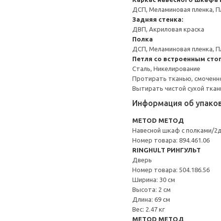
ДСП, Меламиновая пленка, П
Задняя стенка:
ДВП, Акриловая краска
Полка
ДСП, Меламиновая пленка, П
Петля со встроенным сто
Сталь, Никелирование
Протирать тканью, смоченн
Вытирать чистой сухой ткан
Информация об упако
METOD МЕТОД
Навесной шкаф с полками/2
Номер товара: 894.461.06
RINGHULT РИНГУЛЬТ
Дверь
Номер товара: 504.186.56
Ширина: 30 см
Высота: 2 см
Длина: 69 см
Вес: 2.47 кг
METOD МЕТОД