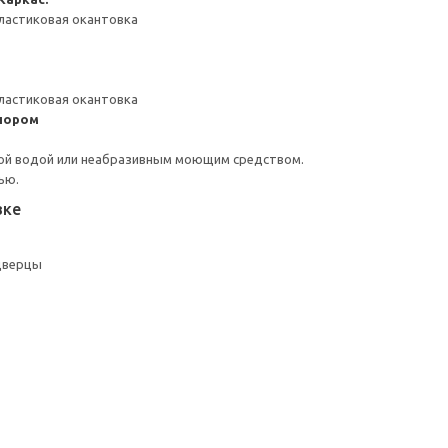
ластиковая окантовка
ластиковая окантовка
пором
ой водой или неабразивным моющим средством.
ью.
вке
дверцы