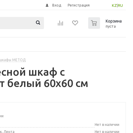
Вход
Регистрация
KZ
|
RU
0
Корзина
пуста
 шкафы МЕТОД
сной шкаф с
т белый 60x60 см
ии
а
Нет в наличии
к, Лента
Нет в наличии