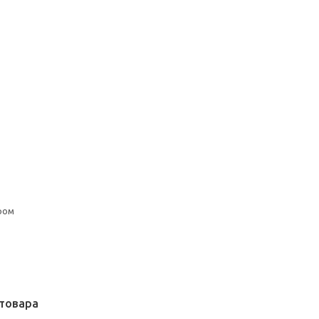
ром
товара