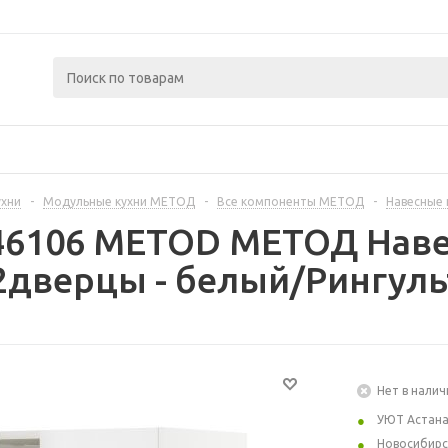
ухни
-
Модульные кухни МЕТОД
-
Все компоненты МЕТОД
-
Навесные
446106 METOD МЕТОД Наве
дверцы - белый/Рингуль
Нет в налич
УЮТ Астан
Новосибирс