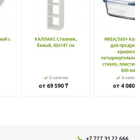
лый с
КАЛЛАКС Стеллаж,
ИКЕА/365+ Конт
белый, 42x147 см
для продукто
крышкой,
четырехугольной
стекло, пластик 
600 мл
В наличии
В наличи
от
69 590 ₸
от
4 080 ₸
+7 727 31 22 666