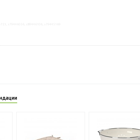
5723, s79446036, s89446106, s79445169
ндации