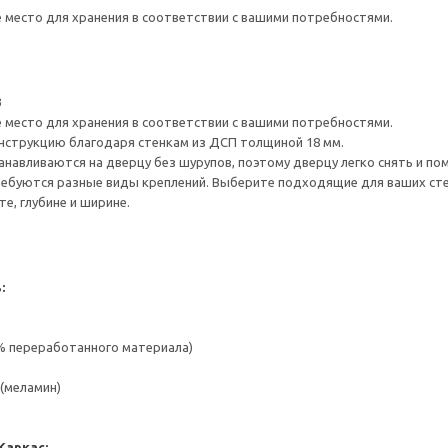
е место для хранения в соответствии с вашими потребностями.
3
е место для хранения в соответствии с вашими потребностями.
нструкцию благодаря стенкам из ДСП толщиной 18 мм.
навливаются на дверцу без шурупов, поэтому дверцу легко снять и по
ребуются разные виды креплений. Выберите подходящие для ваших стен 
е, глубине и ширине.
:
 % переработанного материала)
(меламин)
Каркас: