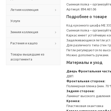
Съемная полка – организуйт
Артикул: 894.461.06
Летняя коллекция
Подробнее о товаре
Услуги
Код кухонного шкафа ME 33
Съемная полка – организуйт
Зимняя коллекция
Каркас имеет устойчивую ко
Защелкивающиеся петли уста
Растения и кашпо
Для различного типа стен т
Петли регулируются по высот
Товары вышедшие из
Можно дополнить ручками.
ассортимента
Материалы и уход
Дверь
Фронтальная часть
ДВП
Фронтальная сторона:
Полимерная пленка (мин. 70
Задняя сторона:
Ламинат высокого давления 
Кромка:
Пластиковая окантовка
Каркас навесного шкафа