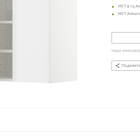
УЮТ в тц А
УЮТ Алмат
Наши менеджер
Поделит