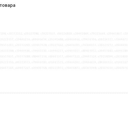
товара
298, s19312252, s09227080, s19227051, s09226839, s39445864, s79223644, s29445807, s2
09223157, s59446216, s49446434, s39240688, s69446466, s79414196, s09224312, s1944671
59312293, s29312299, s59447428, s59227662, s29446595, s19300051, s39227012, s0944490
09333288, s19444484, s19445539, s29446251, s09401951, s89401952, s39401983, s6944589
19317631, s19317688, s89441316, s69441317, s69441322, s29441324, s79258394, s2925839
29223156, s99223073, s79446183, s09445525, s19446242, s59446424, s89300552, s0944567
29447364, s09447261, s09409768, s99225915, s39446873, s69301048, s29301050, s2940976