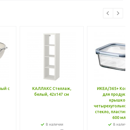
лый с
КАЛЛАКС Стеллаж,
ИКЕА/365+ Конт
белый, 42x147 см
для продукто
крышкой,
четырехугольной
стекло, пластик 
600 мл
В наличии
В наличи