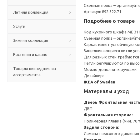
Съемная полка – организуйт
Артикул: 892.322.71
Летняя коллекция
Подробнее о товаре
Услуги
Код кухонного шкафа ME 31
Съемная полка – организуйт
Зимняя коллекция
Каркас имеет устойчивую ко
Защелкивающиеся петли уста
Растения и кашпо
Для разных стен требуются 
Петли регулируются по высот
Товары вышедшие из
Можно дополнить ручками.
ассортимента
Дизайнер:
IKEA of Sweden
Материалы и уход
Дверь
Фронтальная часть
ДВП
Фронтальная сторона:
Полимерная пленка (мин. 70
Задняя сторона:
Ламинат высокого давления 
Кромка: