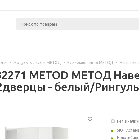
ухни
-
Модульные кухни МЕТОД
-
Все компоненты МЕТОД
-
Навесные
232271 METOD МЕТОД Наве
дверцы - белый/Рингуль
Нет в налич
УЮТ Астан
Новосибирс