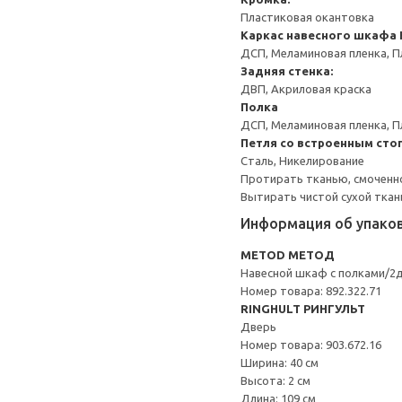
Пластиковая окантовка
Каркас навесного шкафа
ДСП, Меламиновая пленка, П
Задняя стенка:
ДВП, Акриловая краска
Полка
ДСП, Меламиновая пленка, П
Петля со встроенным сто
Сталь, Никелирование
Протирать тканью, смоченн
Вытирать чистой сухой ткан
Информация об упако
METOD МЕТОД
Навесной шкаф с полками/2
Номер товара: 892.322.71
RINGHULT РИНГУЛЬТ
Дверь
Номер товара: 903.672.16
Ширина: 40 см
Высота: 2 см
Длина: 109 см