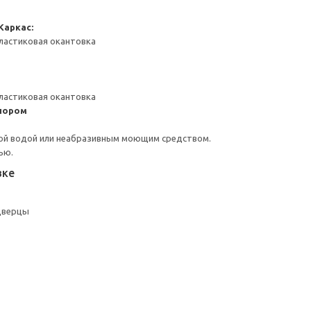
Каркас:
ластиковая окантовка
ластиковая окантовка
пором
ой водой или неабразивным моющим средством.
ью.
вке
дверцы