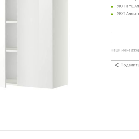
УЮТ в тц А
УЮТ Алмат
Наши менеджер
Поделит