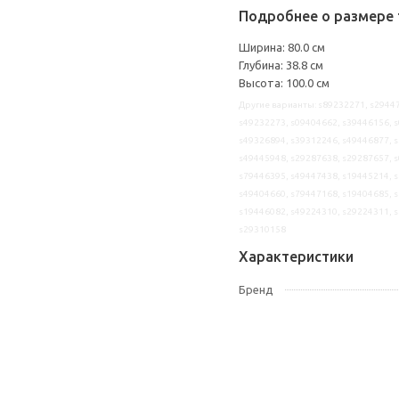
Подробнее о размере 
Ширина: 80.0 см
Глубина: 38.8 см
Высота: 100.0 см
Другие варианты: s89232271, s29447
s49232273, s09404662, s39446156, s
s49326894, s39312246, s49446877, s
s49445948, s29287638, s29287657, s
s79446395, s49447438, s19445214, s
s49404660, s79447168, s19404685, s
s19446082, s49224310, s29224311, s
s29310158
Характеристики
Бренд