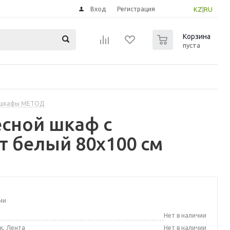
Вход
Регистрация
KZ
|
RU
0
Корзина
пуста
 шкафы МЕТОД
сной шкаф с
т белый 80x100 см
ии
а
Нет в наличии
к, Лента
Нет в наличии