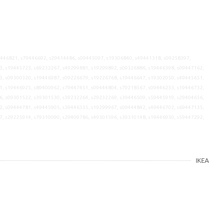
9446821, s79446692, s29414486, s09445097, s19306840, s49441318, s09258397,
3, s19445723, s69232267, s49299881, s19299892, s09326886, s19446398, s09447162,
3, s09300320, s19446987, s09226679, s19226768, s19446647, s19302050, s49445651,
1, s19446925, s89400962, s79447451, s09444804, s79218567, s09446233, s19446732,
6, s09301522, s39301530, s39232264, s29232269, s39446509, s59445919, s29404656,
2, s09444781, s49445905, s39446335, s19299967, s09444842, s49446702, s69447135,
7, s29225914, s79310090, s29409786, s49301596, s39310148, s19446930, s59447292,
IKEA