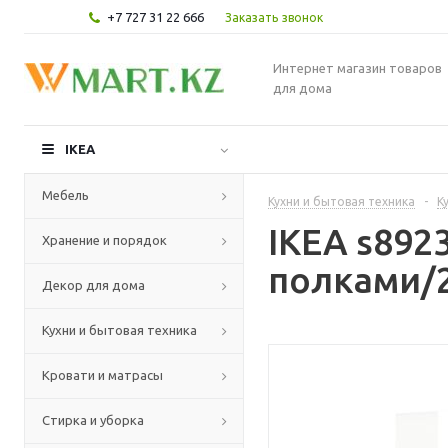
+7 727 31 22 666
Заказать звонок
Интернет магазин товаров
для дома
IKEA
Мебель
Кухни и бытовая техника
-
К
IKEA s89
Хранение и порядок
полками/2
Декор для дома
Кухни и бытовая техника
Кровати и матрасы
Стирка и уборка