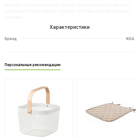
s09447261, s59227662, s49445948, s19445214, s69301048, s29301050, s29446595,
s29287638, s19317631, s19300051, s29287657, s19317688, s09227080, s79223644,
s19306840
Характеристики
Бренд
IKEA
Персональные рекомендации