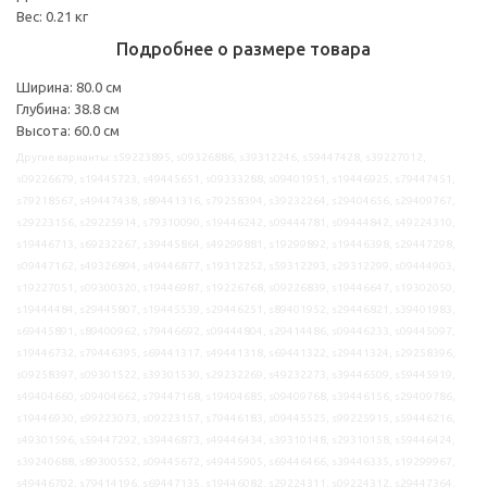
Вес: 0.21 кг
Подробнее о размере товара
Ширина: 80.0 см
Глубина: 38.8 см
Высота: 60.0 см
Другие варианты: s59223895, s09326886, s39312246, s59447428, s39227012,
s09226679, s19445723, s49445651, s09333288, s09401951, s19446925, s79447451,
s79218567, s49447438, s89441316, s79258394, s39232264, s29404656, s29409767,
s29223156, s29225914, s79310090, s19446242, s09444781, s09444842, s49224310,
s19446713, s69232267, s39445864, s49299881, s19299892, s19446398, s29447298,
s09447162, s49326894, s49446877, s19312252, s59312293, s29312299, s09444903,
s19227051, s09300320, s19446987, s19226768, s09226839, s19446647, s19302050,
s19444484, s29445807, s19445539, s29446251, s89401952, s29446821, s39401983,
s69445891, s89400962, s79446692, s09444804, s29414486, s09446233, s09445097,
s19446732, s79446395, s69441317, s49441318, s69441322, s29441324, s29258396,
s09258397, s09301522, s39301530, s29232269, s49232273, s39446509, s59445919,
s49404660, s09404662, s79447168, s19404685, s09409768, s39446156, s29409786,
s19446930, s99223073, s09223157, s79446183, s09445525, s99225915, s59446216,
s49301596, s59447292, s39446873, s49446434, s39310148, s29310158, s59446424,
s39240688, s89300552, s09445672, s49445905, s69446466, s39446335, s19299967,
s49446702, s79414196, s69447135, s19446082, s29224311, s09224312, s29447364,