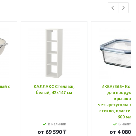
лый с
КАЛЛАКС Стеллаж,
ИКЕА/365+ Конт
белый, 42x147 см
для продукто
крышкой,
четырехугольной
стекло, пластик 
600 мл
В наличии
В наличи
от
69 590 ₸
от
4 080 ₸