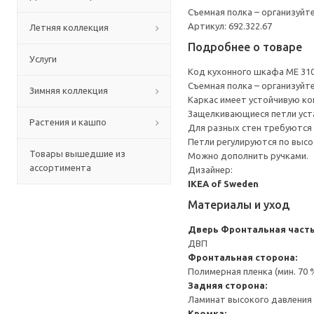
Съемная полка – организуйт
Артикул: 692.322.67
Летняя коллекция
Подробнее о товаре
Услуги
Код кухонного шкафа ME 31
Съемная полка – организуйт
Зимняя коллекция
Каркас имеет устойчивую ко
Защелкивающиеся петли уста
Растения и кашпо
Для разных стен требуются 
Петли регулируются по высот
Товары вышедшие из
Можно дополнить ручками.
ассортимента
Дизайнер:
IKEA of Sweden
Материалы и уход
Дверь
Фронтальная часть
ДВП
Фронтальная сторона:
Полимерная пленка (мин. 70
Задняя сторона:
Ламинат высокого давления 
Кромка: