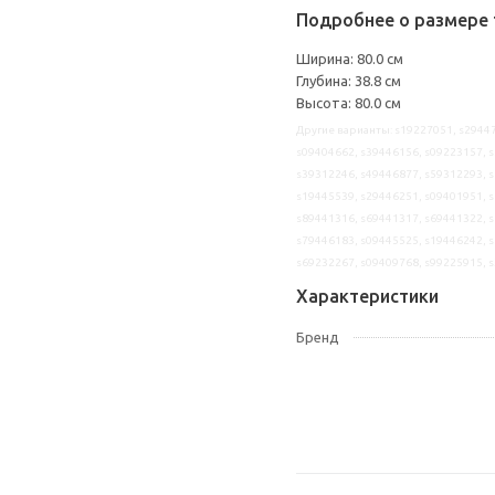
Подробнее о размере 
Ширина: 80.0 см
Глубина: 38.8 см
Высота: 80.0 см
Другие варианты: s19227051, s29447
s09404662, s39446156, s09223157, s
s39312246, s49446877, s59312293, s
s19445539, s29446251, s09401951, s
s89441316, s69441317, s69441322, s
s79446183, s09445525, s19446242, s
s69232267, s09409768, s99225915, 
Характеристики
Бренд