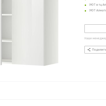
УЮТ в тц А
УЮТ Алмат
Наши менеджер
Поделит