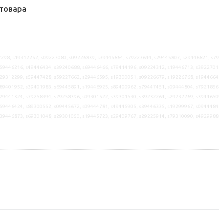
товара
298, s19312252, s09227080, s09226839, s39445864, s79223644, s29445807, s29446821, s7
59446216, s49446434, s39240688, s69446466, s79414196, s09224312, s19446713, s3922701
29312299, s59447428, s59227662, s29446595, s19300051, s09226679, s19226768, s1944664
89401952, s39401983, s69445891, s19446925, s89400962, s79447451, s09444804, s7921856
29441324, s79258394, s29258396, s09301522, s39301530, s39232264, s29232269, s3944650
59446424, s89300552, s09445672, s09444781, s49445905, s39446335, s19299967, s0944484
s39446873, s69301048, s29301050, s19445723, s29409767, s29225914, s79310090, s4929988