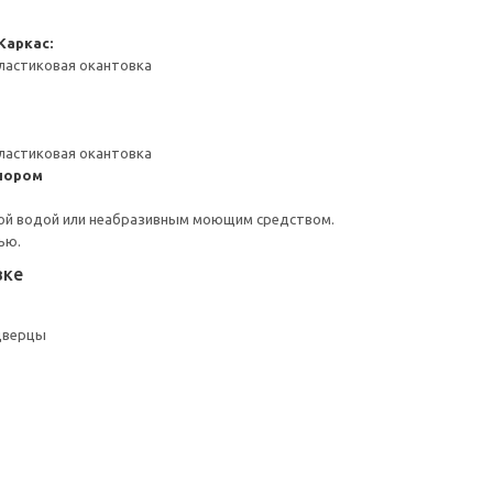
Каркас:
ластиковая окантовка
ластиковая окантовка
пором
ой водой или неабразивным моющим средством.
ью.
вке
дверцы