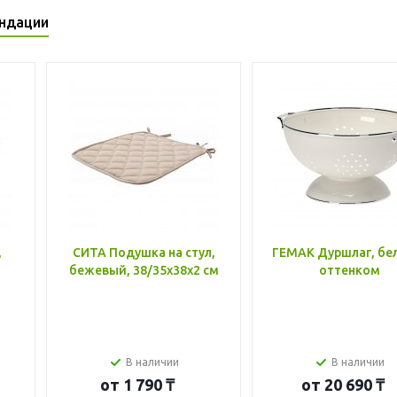
ндации
,
СИТА Подушка на стул,
ГЕМАК Дуршлаг, бе
бежевый, 38/35x38x2 см
оттенком
В наличии
В наличии
от
1 790 ₸
от
20 690 ₸