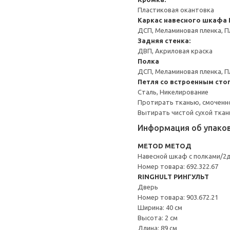
Пластиковая окантовка
Каркас навесного шкафа
ДСП, Меламиновая пленка, П
Задняя стенка:
ДВП, Акриловая краска
Полка
ДСП, Меламиновая пленка, П
Петля со встроенным сто
Сталь, Никелирование
Протирать тканью, смоченн
Вытирать чистой сухой ткан
Информация об упако
METOD МЕТОД
Навесной шкаф с полками/2
Номер товара: 692.322.67
RINGHULT РИНГУЛЬТ
Дверь
Номер товара: 903.672.21
Ширина: 40 см
Высота: 2 см
Длина: 89 см