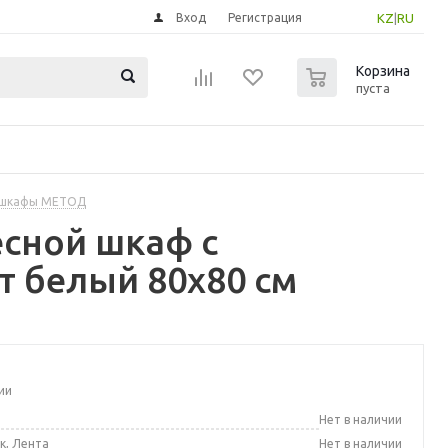
Вход
Регистрация
KZ
|
RU
0
Корзина
пуста
 шкафы МЕТОД
сной шкаф с
т белый 80x80 см
ии
а
Нет в наличии
к, Лента
Нет в наличии