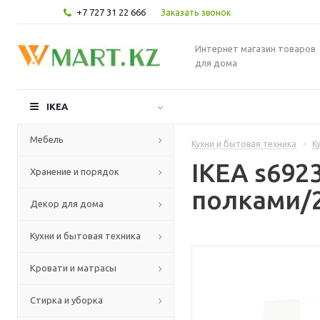
+7 727 31 22 666
Заказать звонок
Интернет магазин товаров
для дома
IKEA
Мебель
Кухни и бытовая техника
-
К
IKEA s69
Хранение и порядок
полками/2
Декор для дома
Кухни и бытовая техника
Кровати и матрасы
Стирка и уборка