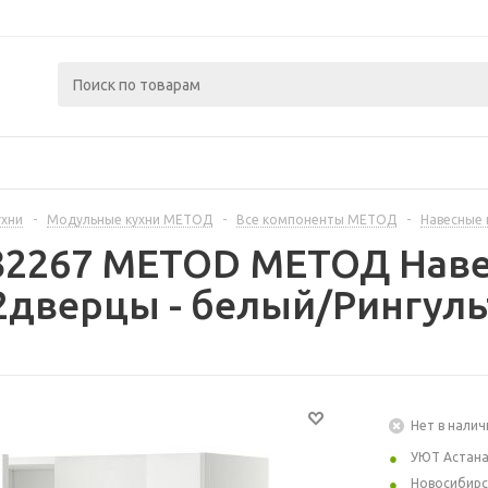
ухни
-
Модульные кухни МЕТОД
-
Все компоненты МЕТОД
-
Навесные
232267 METOD МЕТОД Наве
дверцы - белый/Рингуль
Нет в налич
УЮТ Астан
Новосибирс