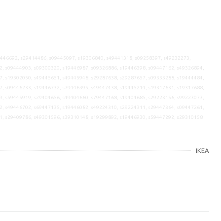
9446692, s29414486, s09445097, s19306840, s49441318, s09258397, s49232273,
2, s09444903, s09300320, s19446987, s09326886, s19446398, s09447162, s49326894,
7, s19302050, s49445651, s49445948, s29287638, s29287657, s09333288, s19444484,
7, s09446233, s19446732, s79446395, s49447438, s19445214, s19317631, s19317688,
9, s59445919, s29404656, s49404660, s79447168, s19404685, s29223156, s99223073,
2, s49446702, s69447135, s19446082, s49224310, s29224311, s29447364, s09447261,
1, s29409786, s49301596, s39310148, s19299892, s19446930, s59447292, s29310158
IKEA