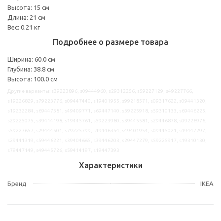
Высота: 15 см
Длина: 21 см
Вес: 0.21 кг
Подробнее о размере товара
Ширина: 60.0 см
Глубина: 38.8 см
Высота: 100.0 см
Другие варианты: s39223896, s09444960, s29312256, s59227129, s49227766,
s19226829, s79223776, s09447440, s19401955, s99218571, s09317622, s09441320,
s19232284, s69447381, s49409771, s69447140, s39225918, s59310133, s69446225,
s29225075, s39414198, s19445761, s59223980, s39445581, s29446878, s09226976,
s59227657, s29444501, s79225799, s49446354, s49401954, s09445021, s49447297,
s29441319, s59446221, s39404665, s39446203, s29447279, s59225917, s19310130,
s79447149, s49445726, s59414197, s19447393
Характеристики
Бренд
IKEA