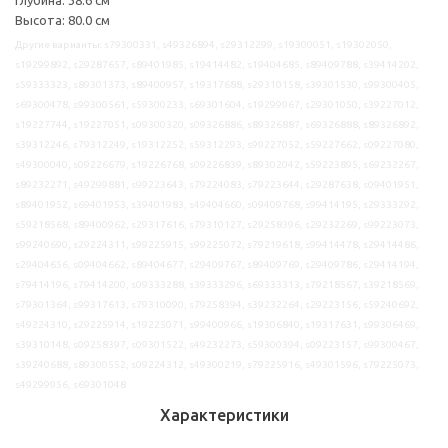
Высота: 80.0 см
Другие варианты: s79300331, s49326894, s29312299, s19300051, s19302050,
s19299892, s29287657, s89401985, s19414482, s19404685, s89409788, s39414202,
s59333323, s89301373, s89400957, s19317688, s29310158, s39301530, s99300405,
s69300478, s99300561, s59300233, s69301604, s19299967, s29301050, s39227012,
s19227744, s19227051, s09300320, s09326886, s89326887, s69326888, s89326892,
s39312246, s79312249, s19312252, s59312293, s99227052, s59227662, s09227080,
s49300040, s09226679, s19226768, s09226839, s89302042, s59223895, s69232267,
s89232271, s49299881, s99223643, s79224083, s79223644, s29287638, s09401951,
s89401952, s69401953, s39401983, s49404660, s09409768, s99414195, s29333292,
s59218568, s89400962, s29317616, s79310127, s29258396, s29232269, s99223073,
s99240690, s29224311, s99225915, s99225072, s79219618, s99414478, s29414486,
s29404656, s09404662, s89404677, s29409767, s89409769, s29409786, s29414194,
s79414196, s79414200, s09333288, s39333296, s69333313, s79218567, s39218569,
s79301364, s99317613, s79310090, s79258394, s39232264, s29223156, s59240692,
s49224310, s29225914, s19225071, s99400966, s19306840, s19317631, s99306469,
s39310148, s09258397, s09301522, s49232273, s59300394, s09223157, s99300467,
s39240688, s89300552, s09224312, s49300219, s79225916, s49301596, s79225073,
s49299956, s69301048
Характеристики