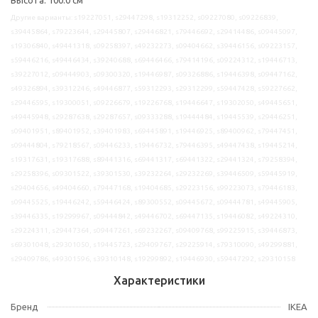
Другие варианты: s19227051, s29447298, s19312252, s09227080, s09226839,
s39445864, s79223644, s29445807, s29446821, s79446692, s29414486, s09445097,
s19306840, s49441318, s09258397, s49232273, s09404662, s39446156, s09223157,
s59446216, s49446434, s39240688, s69446466, s79414196, s09224312, s19446713,
s39227012, s09444903, s09300320, s19446987, s09326886, s19446398, s09447162,
s49326894, s39312246, s49446877, s59312293, s29312299, s59447428, s59227662,
s29446595, s19300051, s09226679, s19226768, s19446647, s19302050, s49445651,
s49445948, s29287638, s29287657, s09333288, s19444484, s19445539, s29446251,
s09401951, s89401952, s39401983, s69445891, s19446925, s89400962, s79447451,
s09444804, s79218567, s09446233, s19446732, s79446395, s49447438, s19445214,
s19317631, s19317688, s89441316, s69441317, s69441322, s29441324, s79258394,
s29258396, s09301522, s39301530, s39232264, s29232269, s39446509, s59445919,
s29404656, s49404660, s79447168, s19404685, s29223156, s99223073, s79446183,
s09445525, s19446242, s59446424, s89300552, s09445672, s09444781, s49445905,
s39446335, s19299967, s09444842, s49446702, s69447135, s19446082, s49224310,
s29224311, s29447364, s09447261, s69232267, s09409768, s99225915, s39446873,
s69301048, s29301050, s19445723, s29409767, s29225914, s79310090, s49299881,
s29409786, s49301596, s39310148, s19299892, s19446930, s59447292, s29310158
Характеристики
Бренд
IKEA