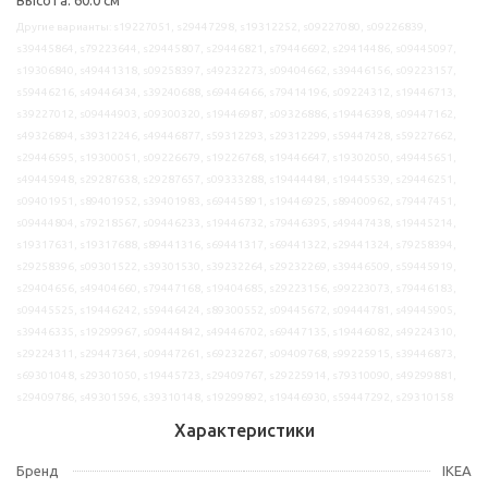
Другие варианты: s19227051, s29447298, s19312252, s09227080, s09226839,
s39445864, s79223644, s29445807, s29446821, s79446692, s29414486, s09445097,
s19306840, s49441318, s09258397, s49232273, s09404662, s39446156, s09223157,
s59446216, s49446434, s39240688, s69446466, s79414196, s09224312, s19446713,
s39227012, s09444903, s09300320, s19446987, s09326886, s19446398, s09447162,
s49326894, s39312246, s49446877, s59312293, s29312299, s59447428, s59227662,
s29446595, s19300051, s09226679, s19226768, s19446647, s19302050, s49445651,
s49445948, s29287638, s29287657, s09333288, s19444484, s19445539, s29446251,
s09401951, s89401952, s39401983, s69445891, s19446925, s89400962, s79447451,
s09444804, s79218567, s09446233, s19446732, s79446395, s49447438, s19445214,
s19317631, s19317688, s89441316, s69441317, s69441322, s29441324, s79258394,
s29258396, s09301522, s39301530, s39232264, s29232269, s39446509, s59445919,
s29404656, s49404660, s79447168, s19404685, s29223156, s99223073, s79446183,
s09445525, s19446242, s59446424, s89300552, s09445672, s09444781, s49445905,
s39446335, s19299967, s09444842, s49446702, s69447135, s19446082, s49224310,
s29224311, s29447364, s09447261, s69232267, s09409768, s99225915, s39446873,
s69301048, s29301050, s19445723, s29409767, s29225914, s79310090, s49299881,
s29409786, s49301596, s39310148, s19299892, s19446930, s59447292, s29310158
Характеристики
Бренд
IKEA