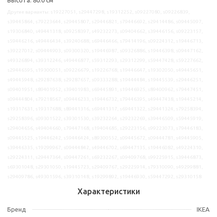
Другие варианты: s19227051, s29447298, s19312252, s09227080, s09226839,
s39445864, s79223644, s29445807, s29446821, s79446692, s29414486, s09445097,
s19306840, s49441318, s09258397, s49232273, s09404662, s39446156, s09223157,
s59446216, s49446434, s39240688, s69446466, s79414196, s09224312, s19446713,
s39227012, s09444903, s09300320, s19446987, s09326886, s19446398, s09447162,
s49326894, s39312246, s49446877, s59312293, s29312299, s59447428, s59227662,
s29446595, s19300051, s09226679, s19226768, s19446647, s19302050, s49445651,
s49445948, s29287638, s29287657, s09333288, s19444484, s19445539, s29446251,
s09401951, s89401952, s39401983, s69445891, s19446925, s89400962, s79447451,
s09444804, s79218567, s09446233, s19446732, s79446395, s49447438, s19445214,
s19317631, s19317688, s89441316, s69441317, s69441322, s29441324, s79258394,
s29258396, s09301522, s39301530, s39232264, s29232269, s39446509, s59445919,
s29404656, s49404660, s79447168, s19404685, s29223156, s99223073, s79446183,
s09445525, s19446242, s59446424, s89300552, s09445672, s09444781, s49445905,
s39446335, s19299967, s09444842, s49446702, s69447135, s19446082, s49224310,
s29224311, s29447364, s09447261, s69232267, s09409768, s99225915, s39446873,
s69301048, s29301050, s19445723, s29409767, s29225914, s79310090, s49299881,
s29409786, s49301596, s39310148, s19299892, s19446930, s59447292, s29310158
Характеристики
Бренд
IKEA