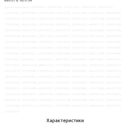
Другие варианты: s99300467, s09447162, s59312293, s29446595, s09300320,
s19446647, s49299881, s29287638, s19445539, s39401983, s19446925, s09444804,
s19446732, s19317631, s69441322, s09301522, s39446509, s79447168, s29409786,
s79446183, s49301596, s39310148, s89300552, s39446335, s69447135, s29447364,
s69301048, s29223156, s99223073, s09223157, s09445525, s09326886, s19446398,
s29447298, s49326894, s39312246, s49446877, s19312252, s29312299, s59447428,
s59227662, s09227080, s19300051, s39227012, s09444903, s19227051, s19446987,
s09226679, s19226768, s09226839, s19302050, s19445723, s69232267, s39445864,
s19299892, s49445651, s49445948, s79223644, s29287657, s09333288, s19444484,
s29445807, s29446251, s09401951, s89401952, s29446821, s69445891, s79447451,
s79218567, s49447438, s89441316, s79258394, s39232264, s29404656, s29409767,
s29225914, s79310090, s19446242, s09444781, s09444842, s49224310, s19446713,
s89400962, s79446692, s09446233, s19445214, s69441317, s29258396, s29232269,
s49404660, s09409768, s99225915, s39446873, s59446424, s49445905, s49446702,
s29224311, s29414486, s09445097, s79446395, s19306840, s19317688, s49441318,
s29441324, s09258397, s39301530, s09404662, s19404685, s39446156, s19446930,
s59446216, s59447292, s49446434, s29310158, s39240688, s09445672, s79414196,
s19446082, s09224312, s09447261, s29301050, s49232273, s69446466, s59445919,
s19299967
Характеристики