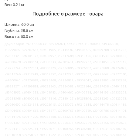
Вес: 0.21 кг
Подробнее о размере товара
Ширина: 60.0 см
Глубина: 38.6 см
Высота: 60.0 см
Другие варианты: s79300331, s49326894, s29312299, s19300051, s19302050,
s19299892, s29287657, s89401985, s19414482, s19404685, s89409788, s39414202,
s59333323, s89301373, s89400957, s19317688, s29310158, s39301530, s99300405,
s69300478, s99300561, s59300233, s69301604, s19299967, s29301050, s39227012,
s19227744, s19227051, s09300320, s09326886, s89326887, s69326888, s89326892,
s39312246, s79312249, s19312252, s59312293, s99227052, s59227662, s09227080,
s49300040, s09226679, s19226768, s09226839, s89302042, s59223895, s69232267,
s89232271, s49299881, s99223643, s79224083, s79223644, s29287638, s09401951,
s89401952, s69401953, s39401983, s49404660, s09409768, s99414195, s29333292,
s59218568, s89400962, s29317616, s79310127, s29258396, s29232269, s99223073,
s99240690, s29224311, s99225915, s99225072, s79219618, s99414478, s29414486,
s29404656, s09404662, s89404677, s29409767, s89409769, s29409786, s29414194,
s79414196, s79414200, s09333288, s39333296, s69333313, s79218567, s39218569,
s79301364, s99317613, s79310090, s79258394, s39232264, s29223156, s59240692,
s49224310, s29225914, s19225071, s99400966, s19306840, s19317631, s99306469,
s39310148, s09258397, s09301522, s49232273, s59300394, s09223157, s99300467,