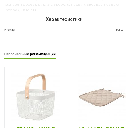
s39240688, s89300552, s09224312, s49300219, s79225916, s49301596, s79225073,
s49299956, s69301048
Характеристики
Бренд
IKEA
Персональные рекомендации