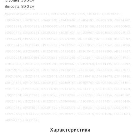
Высота: 80.0 см
Другие варианты: s79300331, s49326894, s29312299, s19300051, s19302050,
s19299892, s29287657, s89401985, s19414482, s19404685, s89409788, s39414202,
s59333323, s89301373, s89400957, s19317688, s29310158, s39301530, s99300405,
s69300478, s99300561, s59300233, s69301604, s19299967, s29301050, s39227012,
s19227744, s19227051, s09300320, s09326886, s89326887, s69326888, s89326892,
s39312246, s79312249, s19312252, s59312293, s99227052, s59227662, s09227080,
s49300040, s09226679, s19226768, s09226839, s89302042, s59223895, s69232267,
s89232271, s49299881, s99223643, s79224083, s79223644, s29287638, s09401951,
s89401952, s69401953, s39401983, s49404660, s09409768, s99414195, s29333292,
s59218568, s89400962, s29317616, s79310127, s29258396, s29232269, s99223073,
s99240690, s29224311, s99225915, s99225072, s79219618, s99414478, s29414486,
s29404656, s09404662, s89404677, s29409767, s89409769, s29409786, s29414194,
s79414196, s79414200, s09333288, s39333296, s69333313, s79218567, s39218569,
s79301364, s99317613, s79310090, s79258394, s39232264, s29223156, s59240692,
s49224310, s29225914, s19225071, s99400966, s19306840, s19317631, s99306469,
s39310148, s09258397, s09301522, s49232273, s59300394, s09223157, s99300467,
s39240688, s89300552, s09224312, s49300219, s79225916, s49301596, s79225073,
s49299956, s69301048
Характеристики