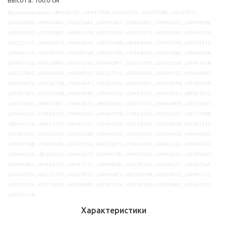
Другие варианты: s89409769, s29447298, s19312252, s09227080, s19227051,
s09226839, s39445864, s79223644, s29445807, s29446821, s79446692, s29414486,
s09445097, s19306840, s49441318, s09258397, s49232273, s09404662, s39446156,
s09223157, s59446216, s49446434, s39240688, s69446466, s79414196, s09224312,
s19446713, s29409767, s09409768, s29409786, s19446930, s09326886, s19446398,
s09447162, s49326894, s39312246, s49446877, s59312293, s29312299, s59447428,
s59227662, s29446595, s19300051, s39227012, s09444903, s09300320, s19446987,
s09226679, s19226768, s19446647, s19302050, s49445651, s49445948, s29287638,
s29287657, s09333288, s19444484, s19445539, s29446251, s09401951, s89401952,
s39401983, s69445891, s19446925, s89400962, s79447451, s09444804, s79218567,
s09446233, s19446732, s79446395, s49447438, s19445214, s19317631, s19317688,
s89441316, s69441317, s69441322, s29441324, s79258394, s29258396, s09301522,
s39301530, s39232264, s29232269, s39446509, s59445919, s29404656, s49404660,
s79447168, s19404685, s29223156, s99223073, s79446183, s09445525, s19446242,
s59446424, s89300552, s09445672, s09444781, s49445905, s39446335, s19299967,
s09444842, s49446702, s69447135, s19446082, s49224310, s29224311, s29447364,
s09447261, s69232267, s99225915, s39446873, s69301048, s29301050, s19445723,
s29225914, s79310090, s49299881, s49301596, s39310148, s19299892, s59447292,
s29310158
Характеристики