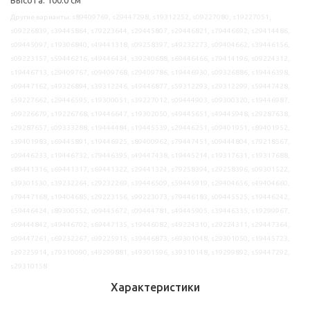
Другие варианты: s89409769, s29447298, s19312252, s09227080, s19227051,
s09226839, s39445864, s79223644, s29445807, s29446821, s79446692, s29414486,
s09445097, s19306840, s49441318, s09258397, s49232273, s09404662, s39446156,
s09223157, s59446216, s49446434, s39240688, s69446466, s79414196, s09224312,
s19446713, s29409767, s09409768, s29409786, s19446930, s09326886, s19446398,
s09447162, s49326894, s39312246, s49446877, s59312293, s29312299, s59447428,
s59227662, s29446595, s19300051, s39227012, s09444903, s09300320, s19446987,
s09226679, s19226768, s19446647, s19302050, s49445651, s49445948, s29287638,
s29287657, s09333288, s19444484, s19445539, s29446251, s09401951, s89401952,
s39401983, s69445891, s19446925, s89400962, s79447451, s09444804, s79218567,
s09446233, s19446732, s79446395, s49447438, s19445214, s19317631, s19317688,
s89441316, s69441317, s69441322, s29441324, s79258394, s29258396, s09301522,
s39301530, s39232264, s29232269, s39446509, s59445919, s29404656, s49404660,
s79447168, s19404685, s29223156, s99223073, s79446183, s09445525, s19446242,
s59446424, s89300552, s09445672, s09444781, s49445905, s39446335, s19299967,
s09444842, s49446702, s69447135, s19446082, s49224310, s29224311, s29447364,
s09447261, s69232267, s99225915, s39446873, s69301048, s29301050, s19445723,
s29225914, s79310090, s49299881, s49301596, s39310148, s19299892, s59447292,
s29310158
Характеристики