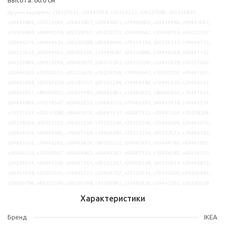
Другие варианты: s19227051, s29447298, s19312252, s09227080, s09226839,
s39445864, s79223644, s29445807, s29446821, s79446692, s29414486, s09445097,
s19306840, s49441318, s09258397, s49232273, s09404662, s39446156, s09223157,
s59446216, s49446434, s39240688, s69446466, s79414196, s09224312, s19446713,
s39227012, s09444903, s09300320, s19446987, s09326886, s19446398, s09447162,
s49326894, s39312246, s49446877, s59312293, s29312299, s59447428, s59227662,
s29446595, s19300051, s09226679, s19226768, s19446647, s19302050, s49445651,
s49445948, s29287638, s29287657, s09333288, s19444484, s19445539, s29446251,
s09401951, s89401952, s39401983, s69445891, s19446925, s89400962, s79447451,
s09444804, s79218567, s09446233, s19446732, s79446395, s49447438, s19445214,
s19317631, s19317688, s89441316, s69441317, s69441322, s29441324, s79258394,
s29258396, s09301522, s39301530, s39232264, s29232269, s39446509, s59445919,
s29404656, s49404660, s79447168, s19404685, s29223156, s99223073, s79446183,
s09445525, s19446242, s59446424, s89300552, s09445672, s09444781, s49445905,
s39446335, s19299967, s09444842, s49446702, s69447135, s19446082, s49224310,
s29224311, s29447364, s09447261, s69232267, s09409768, s99225915, s39446873,
s69301048, s29301050, s19445723, s29409767, s29225914, s79310090, s49299881,
s29409786, s49301596, s39310148, s19299892, s19446930, s59447292, s29310158
Характеристики
Бренд
IKEA