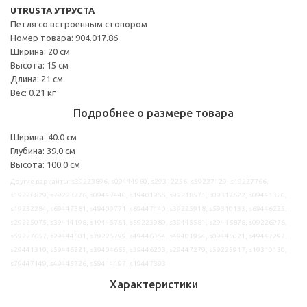
UTRUSTA УТРУСТА
Петля со встроенным стопором
Номер товара: 904.017.86
Ширина: 20 см
Высота: 15 см
Длина: 21 см
Вес: 0.21 кг
Подробнее о размере товара
Ширина: 40.0 см
Глубина: 39.0 см
Высота: 100.0 см
Другие варианты: s39223896, s09444960, s29312256, s59227129, s49227766,
s19226829, s79223776, s09447440, s19401955, s99218571, s09317622, s09441320,
s19232284, s69447381, s49409771, s69447140, s39225918, s59310133, s69446225,
s29225075, s39414198, s19445761, s59223980, s39445581, s29446878, s09226976,
s59227657, s29444501, s79225799, s49446354, s49401954, s09445021, s49447297,
s29441319, s59446221, s39404665, s39446203, s29447279, s59225917, s19310130,
s79447149, s49445726, s59414197, s19447393
Характеристики