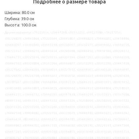
Подробнее о размере товара
Ширина: 80.0 см
Глубина: 39.0 см
Высота: 100.0 см
Другие варианты: s79225916, s29447298, s19312252, s09227080, s19227051,
s09226839, s39445864, s79223644, s29445807, s29446821, s79446692, s29414486,
s09445097, s19306840, s49441318, s09258397, s49232273, s09404662, s39446156,
s09223157, s59446216, s49446434, s39240688, s69446466, s79414196, s09224312,
s19446713, s29225914, s99225915, s49301596, s59447292, s09326886, s19446398,
s09447162, s49326894, s39312246, s49446877, s59312293, s29312299, s59447428,
s59227662, s29446595, s19300051, s39227012, s09444903, s09300320, s19446987,
s09226679, s19226768, s19446647, s19302050, s49445651, s49445948, s29287638,
s29287657, s09333288, s19444484, s19445539, s29446251, s09401951, s89401952,
s39401983, s69445891, s19446925, s89400962, s79447451, s09444804, s79218567,
s09446233, s19446732, s79446395, s49447438, s19445214, s19317631, s19317688,
s89441316, s69441317, s69441322, s29441324, s79258394, s29258396, s09301522,
s39301530, s39232264, s29232269, s39446509, s59445919, s29404656, s49404660,
s79447168, s19404685, s29223156, s99223073, s79446183, s09445525, s19446242,
s59446424, s89300552, s09445672, s09444781, s49445905, s39446335, s19299967,
s09444842, s49446702, s69447135, s19446082, s49224310, s29224311, s29447364,
s09447261, s69232267, s09409768, s39446873, s69301048, s29301050, s19445723,
s29409767, s79310090, s49299881, s29409786, s39310148, s19299892, s19446930,