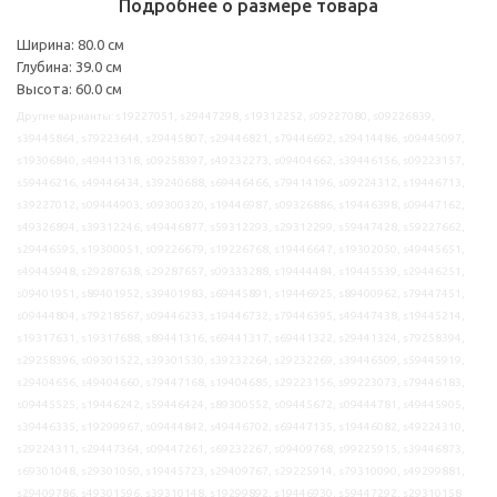
Подробнее о размере товара
Ширина: 80.0 см
Глубина: 39.0 см
Высота: 60.0 см
Другие варианты: s19227051, s29447298, s19312252, s09227080, s09226839,
s39445864, s79223644, s29445807, s29446821, s79446692, s29414486, s09445097,
s19306840, s49441318, s09258397, s49232273, s09404662, s39446156, s09223157,
s59446216, s49446434, s39240688, s69446466, s79414196, s09224312, s19446713,
s39227012, s09444903, s09300320, s19446987, s09326886, s19446398, s09447162,
s49326894, s39312246, s49446877, s59312293, s29312299, s59447428, s59227662,
s29446595, s19300051, s09226679, s19226768, s19446647, s19302050, s49445651,
s49445948, s29287638, s29287657, s09333288, s19444484, s19445539, s29446251,
s09401951, s89401952, s39401983, s69445891, s19446925, s89400962, s79447451,
s09444804, s79218567, s09446233, s19446732, s79446395, s49447438, s19445214,
s19317631, s19317688, s89441316, s69441317, s69441322, s29441324, s79258394,
s29258396, s09301522, s39301530, s39232264, s29232269, s39446509, s59445919,
s29404656, s49404660, s79447168, s19404685, s29223156, s99223073, s79446183,
s09445525, s19446242, s59446424, s89300552, s09445672, s09444781, s49445905,
s39446335, s19299967, s09444842, s49446702, s69447135, s19446082, s49224310,
s29224311, s29447364, s09447261, s69232267, s09409768, s99225915, s39446873,
s69301048, s29301050, s19445723, s29409767, s29225914, s79310090, s49299881,
s29409786, s49301596, s39310148, s19299892, s19446930, s59447292, s29310158