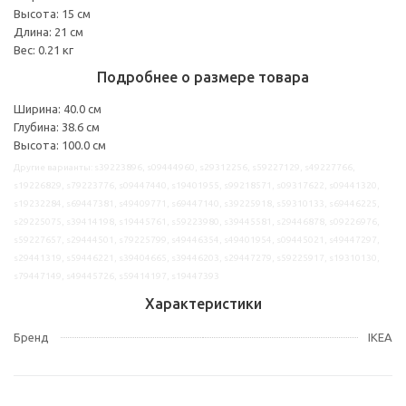
Высота: 15 см
Длина: 21 см
Вес: 0.21 кг
Подробнее о размере товара
Ширина: 40.0 см
Глубина: 38.6 см
Высота: 100.0 см
Другие варианты: s39223896, s09444960, s29312256, s59227129, s49227766,
s19226829, s79223776, s09447440, s19401955, s99218571, s09317622, s09441320,
s19232284, s69447381, s49409771, s69447140, s39225918, s59310133, s69446225,
s29225075, s39414198, s19445761, s59223980, s39445581, s29446878, s09226976,
s59227657, s29444501, s79225799, s49446354, s49401954, s09445021, s49447297,
s29441319, s59446221, s39404665, s39446203, s29447279, s59225917, s19310130,
s79447149, s49445726, s59414197, s19447393
Характеристики
Бренд
IKEA