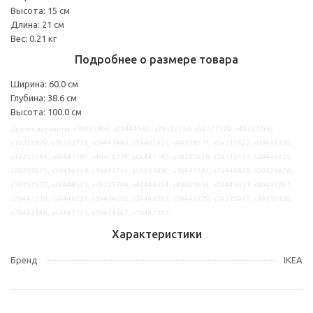
Высота: 15 см
Длина: 21 см
Вес: 0.21 кг
Подробнее о размере товара
Ширина: 60.0 см
Глубина: 38.6 см
Высота: 100.0 см
Другие варианты: s39223896, s09444960, s29312256, s59227129, s49227766,
s19226829, s79223776, s09447440, s19401955, s99218571, s09317622, s09441320,
s19232284, s69447381, s49409771, s69447140, s39225918, s59310133, s69446225,
s29225075, s39414198, s19445761, s59223980, s39445581, s29446878, s09226976,
s59227657, s29444501, s79225799, s49446354, s49401954, s09445021, s49447297,
s29441319, s59446221, s39404665, s39446203, s29447279, s59225917, s19310130,
s79447149, s49445726, s59414197, s19447393
Характеристики
Бренд
IKEA