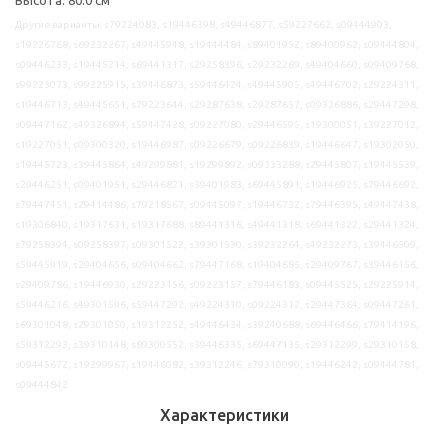
Другие варианты: s79224083, s19446398, s49446877, s59227662, s09444903,
s19226768, s69232267, s49445948, s19444484, s89401952, s89400962, s09444804,
s09446233, s19445214, s69441317, s29258396, s29232269, s49404660, s09409768,
s99223073, s99225915, s39446873, s59446424, s49445905, s49446702, s29224311,
s19446713, s49445651, s79223644, s29287638, s29287657, s09326886, s29447298,
s09447162, s49326894, s59447428, s09227080, s29446595, s19300051, s39227012,
s19227051, s09300320, s19446987, s09226679, s09226839, s19446647, s19302050,
s19445723, s39445864, s49299881, s19299892, s09333288, s29445807, s19445539,
s29446251, s09401951, s29446821, s39401983, s69445891, s19446925, s79446692,
s79447451, s29414486, s79218567, s09445097, s19446732, s79446395, s49447438,
s19306840, s19317631, s19317688, s89441316, s49441318, s69441322, s29441324,
s79258394, s09258397, s09301522, s39301530, s39232264, s49232273, s39446509,
s59445919, s29404656, s09404662, s79447168, s19404685, s29409767, s39446156,
s29409786, s19446930, s29223156, s09223157, s79446183, s09445525, s29225914,
s59446216, s49301596, s59447292, s49224310, s09224312, s29447364, s09447261,
s69301048, s29301050, s19312252, s49446434, s39240688, s69446466, s79414196,
s59312293, s39310148, s89300552, s39446335, s69447135, s29312299, s29310158,
s09445672, s19299967, s19446082, s39312246, s79310090, s19446242, s09444781,
s09444842
Характеристики