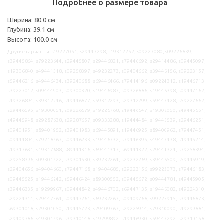
Подробнее о размере товара
Ширина: 80.0 см
Глубина: 39.1 см
Высота: 100.0 см
Другие варианты: s19227051, s29447298, s19312252, s09227080, s09226839,
s39445864, s79223644, s29445807, s29446821, s79446692, s29414486, s09445097,
s19306840, s49441318, s09258397, s49232273, s09404662, s39446156, s09223157,
s59446216, s49446434, s39240688, s69446466, s79414196, s09224312, s19446713,
s39227012, s09444903, s09300320, s19446987, s09326886, s19446398, s09447162,
s49326894, s39312246, s49446877, s59312293, s29312299, s59447428, s59227662,
s29446595, s19300051, s09226679, s19226768, s19446647, s19302050, s49445651,
s49445948, s29287638, s29287657, s09333288, s19444484, s19445539, s29446251,
s09401951, s89401952, s39401983, s69445891, s19446925, s89400962, s79447451,
s09444804, s79218567, s09446233, s19446732, s79446395, s49447438, s19445214,
s19317631, s19317688, s89441316, s69441317, s69441322, s29441324, s79258394,
s29258396, s09301522, s39301530, s39232264, s29232269, s39446509, s59445919,
s29404656, s49404660, s79447168, s19404685, s29223156, s99223073, s79446183,
s09445525, s19446242, s59446424, s89300552, s09445672, s09444781, s49445905,
s39446335, s19299967, s09444842, s49446702, s69447135, s19446082, s49224310,
s29224311, s29447364, s09447261, s69232267, s09409768, s99225915, s39446873,
s69301048, s29301050, s19445723, s29409767, s29225914, s79310090, s49299881,
s29409786, s49301596, s39310148, s19299892, s19446930, s59447292, s29310158