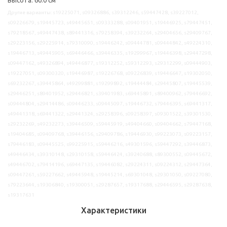
Другие варианты: s19225071, s09326886, s39312246, s59447428, s39227012,
s09226679, s19445723, s49445651, s09333288, s09401951, s19446925, s79447451,
s79218567, s49447438, s89441316, s79258394, s39232264, s29404656, s29409767,
s29223156, s29225914, s79310090, s19446242, s09444781, s09444842, s49224310,
s19446713, s49445905, s69446466, s39446335, s19299967, s19446398, s29447298,
s09447162, s49326894, s49446877, s19312252, s59312293, s29312299, s09444903,
s19227051, s09300320, s19446987, s19226768, s09226839, s19446647, s19302050,
s69232267, s39445864, s49299881, s19299892, s19444484, s29445807, s19445539,
s29446251, s89401952, s29446821, s39401983, s69445891, s89400962, s79446692,
s09444804, s29414486, s09446233, s09445097, s19446732, s79446395, s69441317,
s49441318, s69441322, s29441324, s29258396, s09258397, s09301522, s39301530,
s29232269, s49232273, s39446509, s59445919, s49404660, s09404662, s79447168,
s19404685, s09409768, s39446156, s29409786, s19446930, s99223073, s09223157,
s79446183, s09445525, s99225915, s59446216, s49301596, s59447292, s39446873,
s49446434, s39310148, s29310158, s59446424, s39240688, s89300552, s09445672,
s49446702, s79414196, s69447135, s19446082, s29224311, s09224312, s29447364,
s09447261, s59227662, s49445948, s19445214, s69301048, s29301050, s09227080,
s79223644, s19306840, s19300051, s29287657, s19317688, s29446595, s29287638,
s19317631
Характеристики