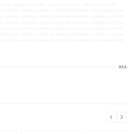
9401952, s89400962, s09444804, s09446233, s19445214, s69441317, s29258396,
3, s09444781, s69446466, s39446335, s19299967, s09326886, s29447298, s09447162,
9, s19446647, s19302050, s19445723, s39445864, s49299881, s19299892, s09333288,
6, s79218567, s09445097, s19446732, s79446395, s49447438, s19306840, s19317631,
3, s39446509, s59445919, s29404656, s09404662, s79447168, s19404685, s29409767,
2, s49224310, s09224312, s29447364, s09447261, s69301048, s29301050, s39312246,
7, s29310158, s09445672, s19446082, s59312293, s29287638, s39310148, s89300552,
IKEA