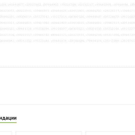
398, s49446877, s59227662, s09444903, s19226768, s69232267, s49445948, s19444484, s8
99223073, s99225915, s39446873, s59446424, s49445905, s49446702, s29224311, s1944671
29446595, s19300051, s39227012, s19227051, s09300320, s19446987, s09226679, s0922683
09401951, s29446821, s39401983, s69445891, s19446925, s79446692, s79447451, s2941448
69441322, s29441324, s79258394, s09258397, s09301522, s39301530, s39232264, s4923227
29223156, s09223157, s79446183, s09445525, s29225914, s59446216, s49301596, s5944729
09444842, s19312252, s79223644, s49446434, s39240688, s79414196, s29312299, s2928765
ндации