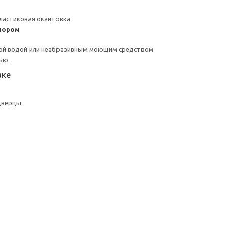
ластиковая окантовка
пором
ой водой или неабразивным моющим средством.
ью.
вке
дверцы