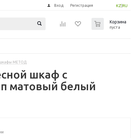
Вход
Регистрация
KZ
|
RU
0
Корзина
пуста
 шкафы МЕТОД
сной шкаф с
рп матовый белый
ии