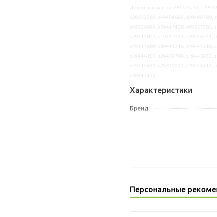
Другие варианты: s99225072, s19446
s29232269, s49404660, s09409768, s
s49326894, s59447428, s09227080, s
s29445807, s19445539, s29446251, s
s19317688, s89441316, s49441318, s
s39446156, s29409786, s19446930, s
s49445651, s79310090, s19446242, s
s69447135
Характеристики
Бренд
Персональные рекоме