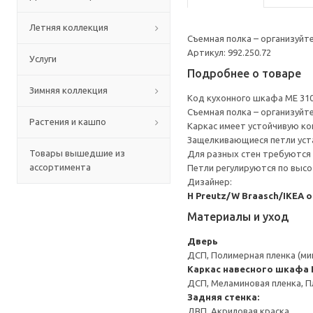
Летняя коллекция
Съемная полка – организуйт
Артикул: 992.250.72
Услуги
Подробнее о товаре
Зимняя коллекция
Код кухонного шкафа ME 31
Съемная полка – организуйт
Растения и кашпо
Каркас имеет устойчивую ко
Защелкивающиеся петли уста
Товары вышедшие из
Для разных стен требуются 
ассортимента
Петли регулируются по высот
Дизайнер:
H Preutz/W Braasch/IKEA 
Материалы и уход
Дверь
ДСП, Полимерная пленка (ми
Каркас навесного шкафа
ДСП, Меламиновая пленка, П
Задняя стенка:
ДВП, Акриловая краска