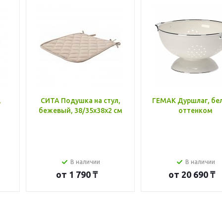
,
СИТА Подушка на стул,
ГЕМАК Дуршлаг, бе
бежевый, 38/35x38x2 см
оттенком
В наличии
В наличии
от
1 790 ₸
от
20 690 ₸