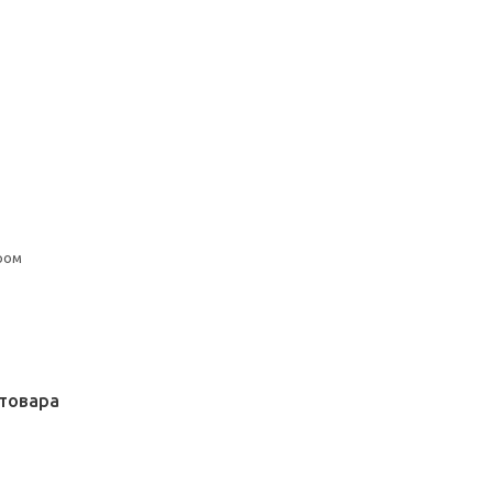
ром
товара