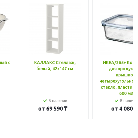
лый с
КАЛЛАКС Стеллаж,
ИКЕА/365+ Конт
белый, 42x147 см
для продукто
крышкой,
четырехугольной
стекло, пластик 
600 мл
В наличии
В наличи
от
69 590 ₸
от
4 080 ₸