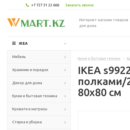
+7 727 31 22 666
Заказать звонок
Интернет магазин товаров
для дома
IKEA
Мебель
Кухни и бытовая техника
-
К
IKEA s99
Хранение и порядок
полками/
Декор для дома
80x80 см
Кухни и бытовая техника
Кровати и матрасы
Стирка и уборка