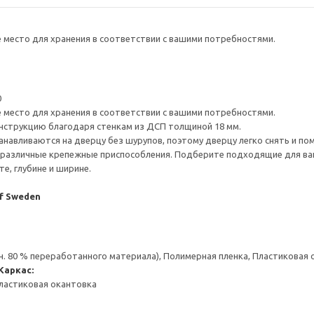
е место для хранения в соответствии с вашими потребностями.
0
е место для хранения в соответствии с вашими потребностями.
нструкцию благодаря стенкам из ДСП толщиной 18 мм.
навливаются на дверцу без шурупов, поэтому дверцу легко снять и по
различные крепежные приспособления. Подберите подходящие для ваших
е, глубине и ширине.
of Sweden
н. 80 % переработанного материала), Полимерная пленка, Пластиковая
Каркас:
ластиковая окантовка