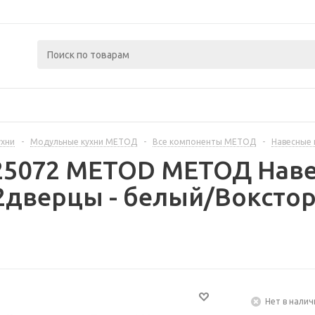
ухни
-
Модульные кухни МЕТОД
-
Все компоненты МЕТОД
-
Навесные
225072 METOD МЕТОД Наве
2дверцы - белый/Воксто
Нет в налич