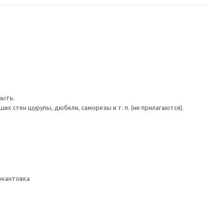
мыть.
 стен шурупы, дюбели, саморезы и т. п. (не прилагаются).
 окантовка