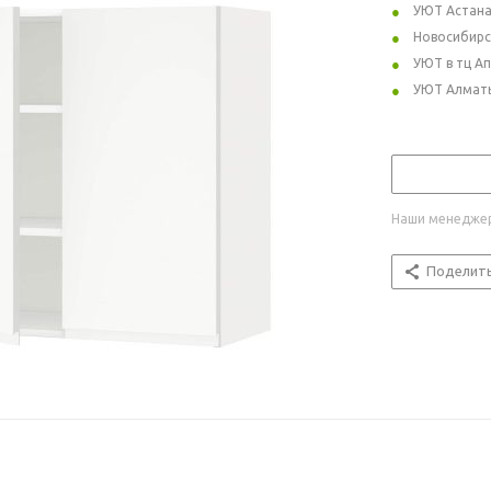
УЮТ Астан
Новосибирс
УЮТ в тц А
УЮТ Алмат
Наши менеджер
Поделит