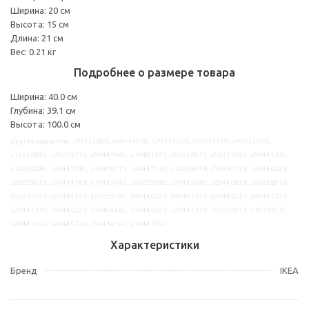
Ширина: 20 см
Высота: 15 см
Длина: 21 см
Вес: 0.21 кг
Подробнее о размере товара
Ширина: 40.0 см
Глубина: 39.1 см
Высота: 100.0 см
Другие варианты: s39223896, s09444960, s29312256, s59227129, s49227766,
s19226829, s79223776, s09447440, s19401955, s99218571, s09317622, s09441320,
s19232284, s69447381, s49409771, s69447140, s39225918, s59310133, s69446225,
s29225075, s39414198, s19445761, s59223980, s39445581, s29446878, s09226976,
s59227657, s29444501, s79225799, s49446354, s49401954, s09445021, s49447297,
s29441319, s59446221, s39404665, s39446203, s29447279, s59225917, s19310130,
s79447149, s49445726, s59414197, s19447393
Характеристики
Бренд
IKEA