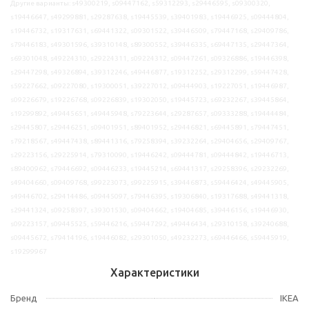
Другие варианты: s49300219, s09447162, s59312293, s29446595, s09300320,
s19446647, s49299881, s29287638, s19445539, s39401983, s19446925, s09444804,
s19446732, s19317631, s69441322, s09301522, s39446509, s79447168, s29409786,
s79446183, s49301596, s39310148, s89300552, s39446335, s69447135, s29447364,
s69301048, s49224310, s29224311, s09224312, s09447261, s09326886, s19446398,
s29447298, s49326894, s39312246, s49446877, s19312252, s29312299, s59447428,
s59227662, s09227080, s19300051, s39227012, s09444903, s19227051, s19446987,
s09226679, s19226768, s09226839, s19302050, s19445723, s69232267, s39445864,
s19299892, s49445651, s49445948, s79223644, s29287657, s09333288, s19444484,
s29445807, s29446251, s09401951, s89401952, s29446821, s69445891, s79447451,
s79218567, s49447438, s89441316, s79258394, s39232264, s29404656, s29409767,
s29223156, s29225914, s79310090, s19446242, s09444781, s09444842, s19446713,
s89400962, s79446692, s09446233, s19445214, s69441317, s29258396, s29232269,
s49404660, s09409768, s99223073, s99225915, s39446873, s59446424, s49445905,
s49446702, s29414486, s09445097, s79446395, s19306840, s19317688, s49441318,
s29441324, s09258397, s39301530, s09404662, s19404685, s39446156, s19446930,
s09223157, s09445525, s59446216, s59447292, s49446434, s29310158, s39240688,
s09445672, s79414196, s19446082, s29301050, s49232273, s69446466, s59445919,
s19299967
Характеристики
Бренд
IKEA