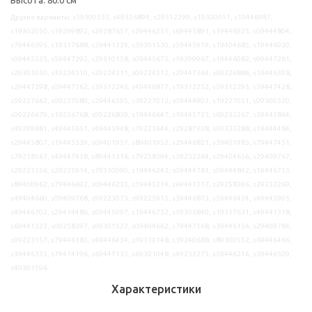
Другие варианты: s59300233, s49326894, s29312299, s19300051, s19446987,
s19302050, s19299892, s29287657, s29446251, s69445891, s19446925, s09444804,
s79446395, s19317688, s29441324, s39301530, s59445919, s19404685, s19446930,
s09445525, s59447292, s29310158, s09445672, s19299967, s19446082, s09447261,
s29301050, s49224310, s29224311, s09224312, s29447364, s09326886, s19446398,
s29447298, s09447162, s39312246, s49446877, s19312252, s59312293, s59447428,
s59227662, s09227080, s29446595, s39227012, s09444903, s19227051, s09300320,
s09226679, s19226768, s09226839, s19446647, s19445723, s69232267, s39445864,
s49299881, s49445651, s49445948, s79223644, s29287638, s09333288, s19444484,
s29445807, s19445539, s09401951, s89401952, s29446821, s39401983, s79447451,
s79218567, s49447438, s89441316, s79258394, s39232264, s29404656, s29409767,
s29223156, s29225914, s79310090, s19446242, s09444781, s09444842, s19446713,
s89400962, s79446692, s09446233, s19445214, s69441317, s29258396, s29232269,
s49404660, s09409768, s99223073, s99225915, s39446873, s59446424, s49445905,
s49446702, s29414486, s09445097, s19446732, s19306840, s19317631, s49441318,
s69441322, s09258397, s09301522, s09404662, s79447168, s39446156, s29409786,
s09223157, s79446183, s49446434, s39310148, s39240688, s89300552, s69446466,
s39446335, s79414196, s69447135, s69301048, s49232273, s59446216, s39446509,
s49301596
Характеристики