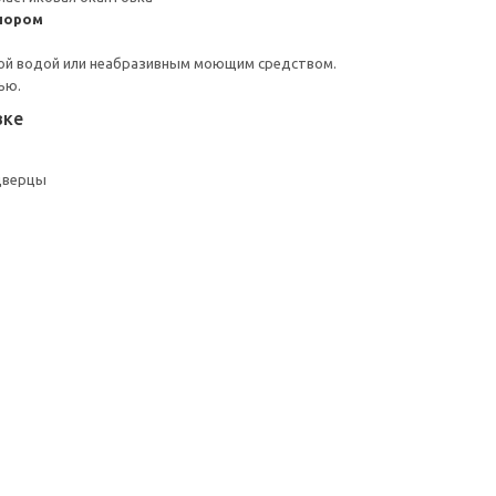
пором
ой водой или неабразивным моющим средством.
ью.
вке
дверцы