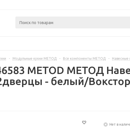
ухни
-
Модульные кухни МЕТОД
-
Все компоненты МЕТОД
-
Навесные
446583 METOD МЕТОД Наве
дверцы - белый/Вокстор
Нет в налич