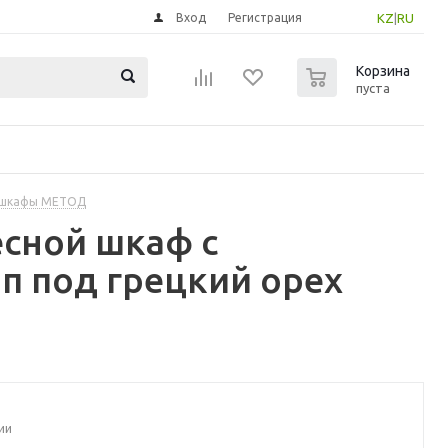
Вход
Регистрация
KZ
|
RU
0
Корзина
пуста
 шкафы МЕТОД
сной шкаф с
п под грецкий орех
ии