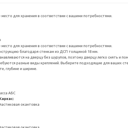
е место для хранения в соответствии с вашими потребностями.
9
е место для хранения в соответствии с вашими потребностями.
нструкцию благодаря стенкам из ДСП толщиной 18 мм.
навливаются на дверцу без шурупов, поэтому дверцу легко снять и по
ребуются разные виды креплений. Выберите подходящие для ваших стен 
е, глубине и ширине.
масса АБС
Каркас:
ластиковая окантовка
ластиковая окантовка