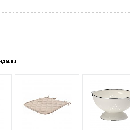
ндации