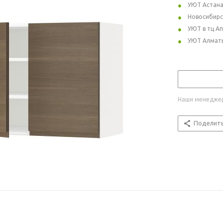
УЮТ Астан
Новосибирс
УЮТ в тц А
УЮТ Алмат
Наши менеджер
Поделит