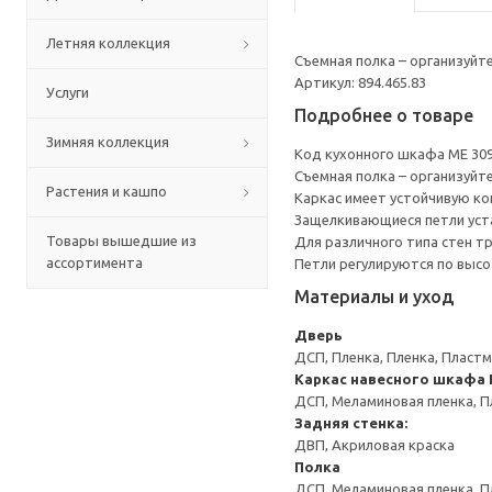
Летняя коллекция
Съемная полка – организуйт
Артикул: 894.465.83
Услуги
Подробнее о товаре
Зимняя коллекция
Код кухонного шкафа ME 30
Съемная полка – организуйт
Растения и кашпо
Каркас имеет устойчивую ко
Защелкивающиеся петли уста
Товары вышедшие из
Для различного типа стен т
ассортимента
Петли регулируются по высот
Материалы и уход
Дверь
ДСП, Пленка, Пленка, Пласт
Каркас навесного шкафа
ДСП, Меламиновая пленка, П
Задняя стенка:
ДВП, Акриловая краска
Полка
ДСП, Меламиновая пленка, П