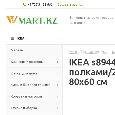
+7 727 31 22 666
Заказать звонок
Интернет магазин товаров
для дома
IKEA
Мебель
Кухни и бытовая техника
-
К
IKEA s89
Хранение и порядок
полками/2
Декор для дома
80x60 см
Кухни и бытовая техника
Кровати и матрасы
Стирка и уборка