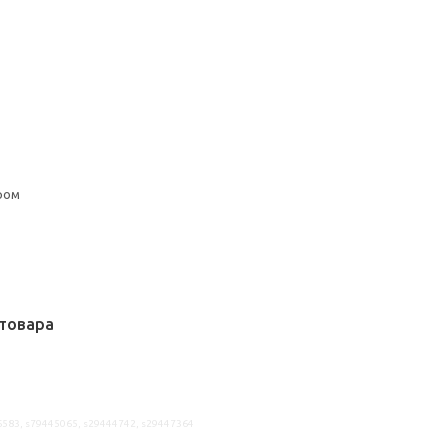
ром
товара
6583, s79445065, s29444742, s29447364