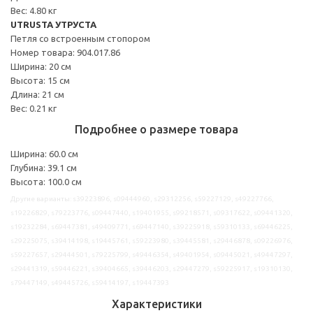
Вес: 4.80 кг
UTRUSTA УТРУСТА
Петля со встроенным стопором
Номер товара: 904.017.86
Ширина: 20 см
Высота: 15 см
Длина: 21 см
Вес: 0.21 кг
Подробнее о размере товара
Ширина: 60.0 см
Глубина: 39.1 см
Высота: 100.0 см
Другие варианты: s39223896, s09444960, s29312256, s59227129, s49227766,
s19226829, s79223776, s09447440, s19401955, s99218571, s09317622, s09441320,
s19232284, s69447381, s49409771, s69447140, s39225918, s59310133, s69446225,
s29225075, s39414198, s19445761, s59223980, s39445581, s29446878, s09226976,
s59227657, s29444501, s79225799, s49446354, s49401954, s09445021, s49447297,
s29441319, s59446221, s39404665, s39446203, s29447279, s59225917, s19310130,
s79447149, s49445726, s59414197, s19447393
Характеристики