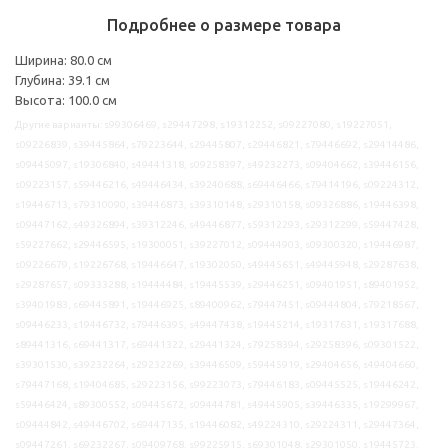
Подробнее о размере товара
Ширина: 80.0 см
Глубина: 39.1 см
Высота: 100.0 см
Другие варианты: s99306469, s29447298, s19312252, s09227080, s19227051,
s09226839, s39445864, s79223644, s29445807, s29446821, s79446692, s29414486,
s09445097, s19306840, s49441318, s09258397, s49232273, s09404662, s39446156,
s09223157, s59446216, s49446434, s39240688, s69446466, s79414196, s09224312,
s19446713, s79310090, s39446873, s39310148, s29310158, s09326886, s19446398,
s09447162, s49326894, s39312246, s49446877, s59312293, s29312299, s59447428,
s59227662, s29446595, s19300051, s39227012, s09444903, s09300320, s19446987,
s09226679, s19226768, s19446647, s19302050, s49445651, s49445948, s29287638,
s29287657, s09333288, s19444484, s19445539, s29446251, s09401951, s89401952,
s39401983, s69445891, s19446925, s89400962, s79447451, s09444804, s79218567,
s09446233, s19446732, s79446395, s49447438, s19445214, s19317631, s19317688,
s89441316, s69441317, s69441322, s29441324, s79258394, s29258396, s09301522,
s39301530, s39232264, s29232269, s39446509, s59445919, s29404656, s49404660,
s79447168, s19404685, s29223156, s99223073, s79446183, s09445525, s19446242,
s59446424, s89300552, s09445672, s09444781, s49445905, s39446335, s19299967,
s09444842, s49446702, s69447135, s19446082, s49224310, s29224311, s29447364,
s09447261, s69232267, s09409768, s99225915, s69301048, s29301050, s19445723,