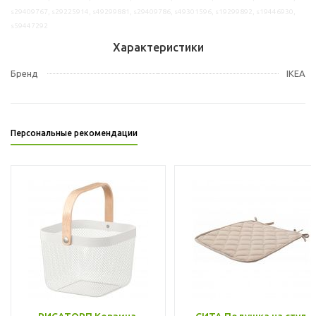
s29409767, s29225914, s49299881, s29409786, s49301596, s19299892, s19446930,
s59447292
Характеристики
Бренд
IKEA
Персональные рекомендации