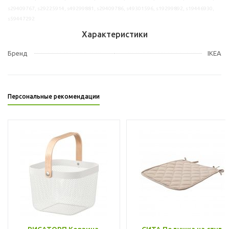
s29409767, s29225914, s49299881, s29409786, s49301596, s19299892, s19446930,
s59447292
Характеристики
Бренд
IKEA
Персональные рекомендации