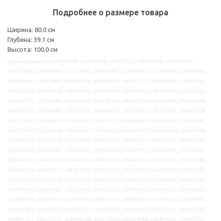
Подробнее о размере товара
Ширина: 80.0 см
Глубина: 39.1 см
Высота: 100.0 см
Другие варианты: s99306469, s29447298, s19312252, s09227080, s19227051,
s09226839, s39445864, s79223644, s29445807, s29446821, s79446692, s29414486,
s09445097, s19306840, s49441318, s09258397, s49232273, s09404662, s39446156,
s09223157, s59446216, s49446434, s39240688, s69446466, s79414196, s09224312,
s19446713, s79310090, s39446873, s39310148, s29310158, s09326886, s19446398,
s09447162, s49326894, s39312246, s49446877, s59312293, s29312299, s59447428,
s59227662, s29446595, s19300051, s39227012, s09444903, s09300320, s19446987,
s09226679, s19226768, s19446647, s19302050, s49445651, s49445948, s29287638,
s29287657, s09333288, s19444484, s19445539, s29446251, s09401951, s89401952,
s39401983, s69445891, s19446925, s89400962, s79447451, s09444804, s79218567,
s09446233, s19446732, s79446395, s49447438, s19445214, s19317631, s19317688,
s89441316, s69441317, s69441322, s29441324, s79258394, s29258396, s09301522,
s39301530, s39232264, s29232269, s39446509, s59445919, s29404656, s49404660,
s79447168, s19404685, s29223156, s99223073, s79446183, s09445525, s19446242,
s59446424, s89300552, s09445672, s09444781, s49445905, s39446335, s19299967,
s09444842, s49446702, s69447135, s19446082, s49224310, s29224311, s29447364,
s09447261, s69232267, s09409768, s99225915, s69301048, s29301050, s19445723,