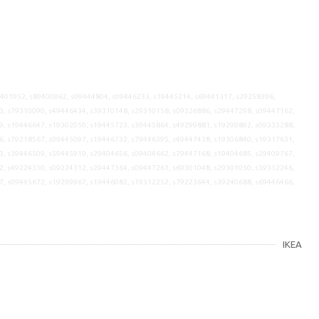
9401952, s89400962, s09444804, s09446233, s19445214, s69441317, s29258396,
3, s79310090, s49446434, s39310148, s29310158, s09326886, s29447298, s09447162,
9, s19446647, s19302050, s19445723, s39445864, s49299881, s19299892, s09333288,
6, s79218567, s09445097, s19446732, s79446395, s49447438, s19306840, s19317631,
3, s39446509, s59445919, s29404656, s09404662, s79447168, s19404685, s29409767,
2, s49224310, s09224312, s29447364, s09447261, s69301048, s29301050, s39312246,
7, s09445672, s19299967, s19446082, s19312252, s79223644, s39240688, s69446466,
IKEA