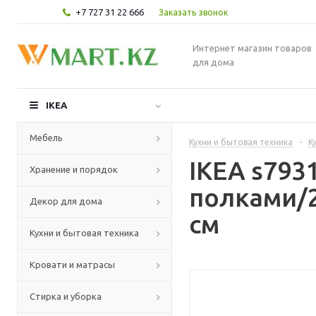
+7 727 31 22 666
Заказать звонок
Интернет магазин товаров
для дома
IKEA
Мебель
Кухни и бытовая техника
-
К
IKEA s79
Хранение и порядок
полками/2
Декор для дома
см
Кухни и бытовая техника
Кровати и матрасы
Стирка и уборка