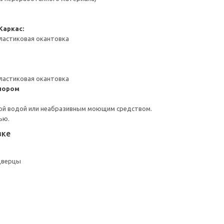
Каркас:
ластиковая окантовка
ластиковая окантовка
пором
ой водой или неабразивным моющим средством.
ью.
вке
дверцы