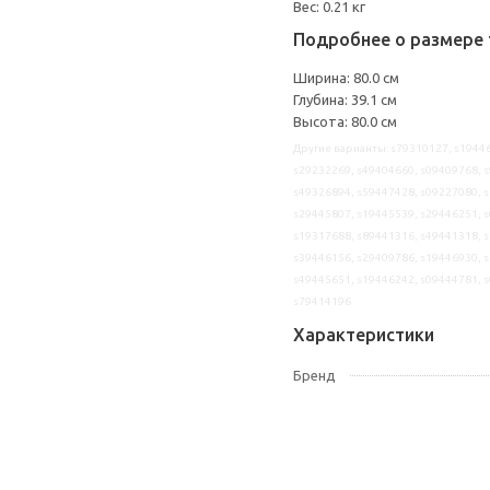
Вес: 0.21 кг
Подробнее о размере 
Ширина: 80.0 см
Глубина: 39.1 см
Высота: 80.0 см
Другие варианты: s79310127, s19446
s29232269, s49404660, s09409768, s
s49326894, s59447428, s09227080, s
s29445807, s19445539, s29446251, s
s19317688, s89441316, s49441318, s
s39446156, s29409786, s19446930, s
s49445651, s19446242, s09444781, s
s79414196
Характеристики
Бренд