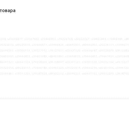
товара
398, s49446877, s59227662, s09444903, s19226768, s69232267, s49445948, s19444484, s8
99223073, s99225915, s39446873, s59446424, s49445905, s49446702, s29224311, s1944671
29446595, s19300051, s39227012, s19227051, s09300320, s19446987, s09226679, s0922683
09401951, s29446821, s39401983, s69445891, s19446925, s79446692, s79447451, s2941448
69441322, s29441324, s79258394, s09258397, s09301522, s39301530, s39232264, s4923227
29223156, s09223157, s79446183, s09445525, s29225914, s59446216, s49301596, s5944729
09444842, s59312293, s29287638, s89300552, s39446335, s69447135, s29312299, s2928765