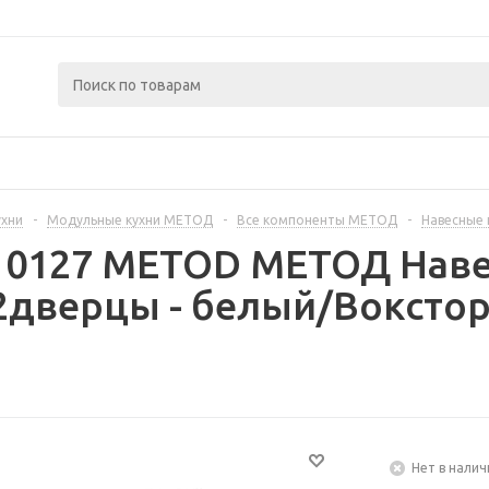
ухни
-
Модульные кухни МЕТОД
-
Все компоненты МЕТОД
-
Навесные
310127 METOD МЕТОД Наве
дверцы - белый/Вокстор
Нет в налич