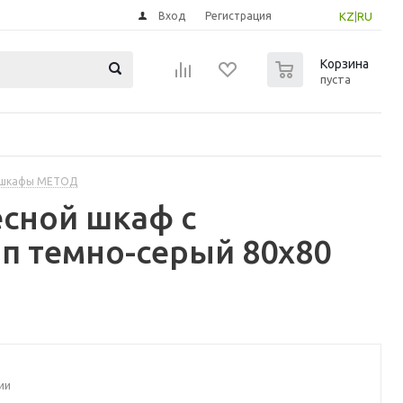
Вход
Регистрация
KZ
|
RU
0
Корзина
пуста
 шкафы МЕТОД
сной шкаф с
п темно-серый 80x80
ии