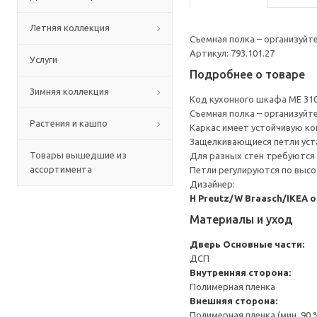
Летняя коллекция
Съемная полка – организуйт
Артикул: 793.101.27
Услуги
Подробнее о товаре
Зимняя коллекция
Код кухонного шкафа ME 31
Съемная полка – организуйт
Растения и кашпо
Каркас имеет устойчивую ко
Защелкивающиеся петли уста
Товары вышедшие из
Для разных стен требуются 
ассортимента
Петли регулируются по высот
Дизайнер:
H Preutz/W Braasch/IKEA 
Материалы и уход
Дверь
Основные части:
ДСП
Внутренняя сторона:
Полимерная пленка
Внешняя сторона:
Полимерная пленка (мин. 90