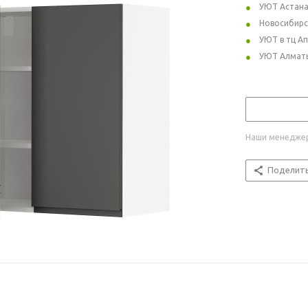
УЮТ Астан
Новосибирс
УЮТ в тц А
УЮТ Алмат
Наши менеджер
Поделит