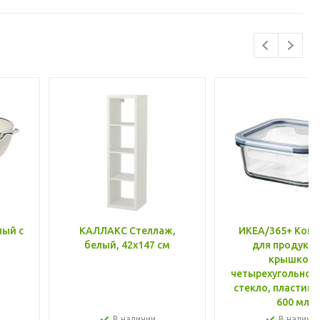
лый с
КАЛЛАКС Стеллаж,
ИКЕА/365+ Конт
белый, 42x147 см
для продукто
крышкой,
четырехугольной
стекло, пластик 
600 мл
В наличии
В наличи