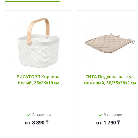
РИСАТОРП Корзина,
СИТА Подушка на стул,
белый, 25x26x18 см
бежевый, 38/35x38x2 см
В наличии
В наличии
от
8 890 ₸
от
1 790 ₸