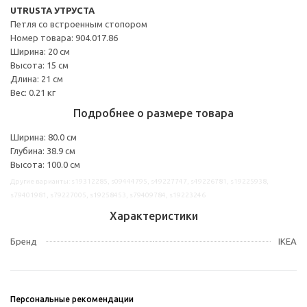
UTRUSTA УТРУСТА
Петля со встроенным стопором
Номер товара: 904.017.86
Ширина: 20 см
Высота: 15 см
Длина: 21 см
Вес: 0.21 кг
Подробнее о размере товара
Ширина: 80.0 см
Глубина: 38.9 см
Высота: 100.0 см
Другие варианты: s19312285, s09444795, s49227747, s49226781, s19225938,
s79401981, s79227005, s19258453, s79409784, s19223246
Характеристики
Бренд
IKEA
Персональные рекомендации