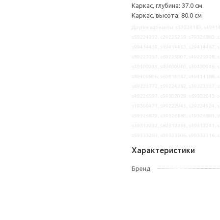
Каркас, глубина: 37.0 см
Каркас, высота: 80.0 см
Другие варианты: s59224183, s49414
s59224932, s29225259, s79326883, s
s99414459, s19414463, s29414467, s
s89227057, s69225907, s49225908, s
s49400935, s49400940, s39400945, s
s89409806, s69414187, s49414188, s
s69223772, s59224282, s39223537, s
s49226597, s59302029, s69302043, s
s19300471, s99222945, s29224924, s
s59326879, s39326880, s19326881, s
s39312232, s69312235, s49312241, s
s59333281, s09333306, s99333316, 
Характеристики
Бренд