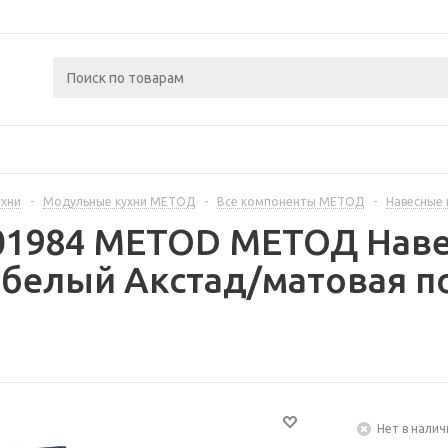
ухни
-
Модульные кухни МЕТОД
-
Все компоненты МЕТОД
-
Навесные
401984 METOD МЕТОД Наве
 белый Акстад/матовая п
Нет в налич