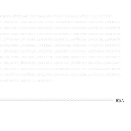
9414191, s49218564, s29225848, s99227127, s59226733, s09232251, s39223047,
7, s79224182, s49232249, s59223701, s59299871, s59299885, s19232482, s79414455,
0, s19227013, s79227661, s29227079, s79227656, s59226969, s59300030, s69300044,
5, s09401946, s89401947, s49401949, s59401982, s19401984, s39402020, s59400930,
7, s79409760, s59409761, s39409762, s19409763, s69409765, s49409785, s09409787,
1, s89218562, s69218563, s19218565, s49301351, s49301365, s19223449, s59225795,
5, s19300310, s29300324, s19227720, s89226642, s79226765, s29226838, s69226431,
8, s39232481, s79222970, s79223154, s59223070, s09223195, s89223243, s09300457,
2, s19224793, s99224794, s19225453, s89225261, s99300212, s99300226, s59224847,
4, s89317543, s19317546, s19317626, s29317683, s49317743, s59312226, s99312229,
9, s59299946, s69299960, s89224935, s39333263, s29333268, s69333271, s79333275,
4, s49310195, s19301102, s69301072
IKEA