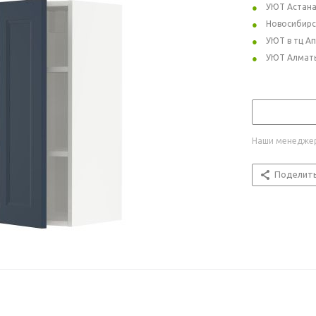
УЮТ Астан
Новосибирс
УЮТ в тц А
УЮТ Алмат
Наши менеджер
Поделит