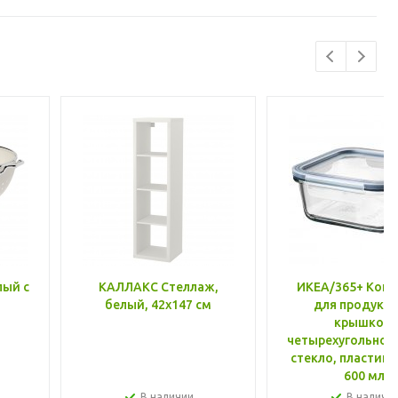
лый с
КАЛЛАКС Стеллаж,
ИКЕА/365+ Конт
белый, 42x147 см
для продукто
крышкой,
четырехугольной
стекло, пластик 
600 мл
В наличии
В наличи