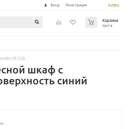
Вход
Регистрация
KZ
|
RU
0
Корзина
пуста
 шкафы МЕТОД
сной шкаф с
оверхность синий
ии