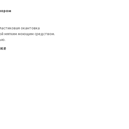
пором
ластиковая окантовка
ой мягким моющим средством.
ью.
вке