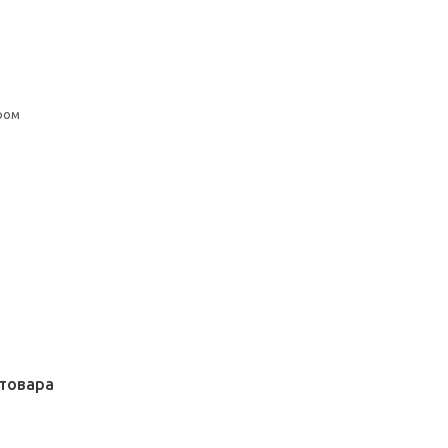
ром
товара