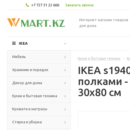
+7 727 31 22 666
Заказать звонок
Интернет магазин товаров
для дома
IKEA
Мебель
Кухни и бытовая техника
-
К
IKEA s19
Хранение и порядок
полками -
Декор для дома
30x80 см
Кухни и бытовая техника
Кровати и матрасы
Стирка и уборка