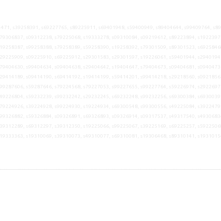
471, s39258391, s69227765, s89225911, s69401948, s59400949, s89404644, s99409764, s8
79306837, s09312238, s79225068, s19333278, s09310084, s09219612, s89223894, s1922397
19258387, s99258388, s79258389, s59258390, s19258392, s79301509, s89301523, s6925846
29225909, s09225910, s69225912, s29301583, s29301597, s19226061, s59401944, s2940194
79404630, s99404634, s09404638, s29404642, s19404647, s79404673, s09404681, s0940473
29414189, s09414190, s69414192, s19414199, s59414201, s99414218, s29218560, s0921856
99287606, s59287646, s79224568, s79227053, s99227655, s99227764, s59226974, s2922697
49226804, s59232239, s99232242, s29232245, s69232248, s99232256, s69300384, s6930039
79224926, s39224928, s99224930, s19224934, s69300548, s99300556, s49225084, s3922479
99326882, s59326884, s09326891, s69326893, s09326914, s09317537, s49317540, s4930683
39312289, s69312297, s39312350, s19225066, s99225067, s39225169, s69225257, s5922506
s19333363, s19310069, s39310073, s49310077, s69310081, s19306468, s89310141, s1931015