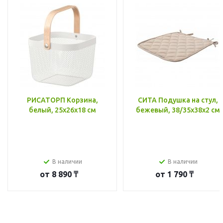
РИСАТОРП Корзина,
СИТА Подушка на стул,
белый, 25x26x18 см
бежевый, 38/35x38x2 см
В наличии
В наличии
от
8 890 ₸
от
1 790 ₸