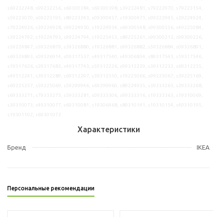
s69232248, s99232256, s69300384, s69300398, s39232481, s79222970, s79223154,
s59223070, s09223195, s89223243, s09300457, s19300471, s99222945, s29224924,
s79224926, s39224928, s99224930, s19224934, s69300548, s99300556, s49225084,
s39224792, s19224793, s99224794, s19225453, s89225261, s99300212, s99300226,
s59224847, s59326879, s39326880, s19326881, s99326882, s59326884, s09326891,
s69326893, s09326914, s09317537, s49317540, s49306834, s89317543, s19317546,
s19317626, s29317683, s49317743, s59312226, s99312229, s39312232, s69312235,
s49312241, s39312289, s69312297, s39312350, s19225066, s99225067, s39225169,
s69225257, s59225069, s59299946, s69299960, s89224935, s39333263, s29333268,
s69333271, s79333275, s59333281, s09333306, s99333316, s19333363, s19310069,
s39310073, s49310077, s69310081, s19306468, s89310141, s19310154, s49310195,
s19301102, s69301072
Характеристики
Бренд
IKEA
Персональные рекомендации