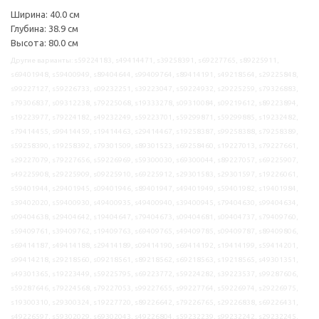
Ширина: 40.0 см
Глубина: 38.9 см
Высота: 80.0 см
Другие варианты: s59224183, s49414471, s39258391, s69227765, s89225911,
s69401948, s59400949, s89404644, s99409764, s89414191, s49218564, s29225848,
s99227127, s59226733, s09232251, s39223047, s59224932, s29225259, s79326883,
s79306837, s09312238, s79225068, s19333278, s09310084, s09219612, s89223894,
s19223977, s79224182, s49232249, s59223701, s59299871, s59299885, s19232482,
s79414455, s99414459, s19414463, s29414467, s19258387, s99258388, s79258389,
s59258390, s19258392, s79301509, s89301523, s69258460, s19227013, s79227661,
s29227079, s79227656, s59226969, s59300030, s69300044, s89227057, s69225907,
s49225908, s29225909, s09225910, s69225912, s29301583, s29301597, s19226061,
s59401944, s29401945, s09401946, s89401947, s49401949, s59401982, s19401984,
s39402020, s59400930, s49400935, s49400940, s39400945, s79404630, s99404634,
s09404638, s29404642, s19404647, s79404673, s09404681, s09404737, s79409760,
s59409761, s39409762, s19409763, s69409765, s49409785, s09409787, s89409806,
s69414187, s49414188, s29414189, s09414190, s69414192, s19414199, s59414201,
s99414218, s29218560, s09218561, s89218562, s69218563, s19218565, s49301351,
s49301365, s19223449, s59225795, s69223772, s59224282, s39223537, s99287606,
s59287646, s79224568, s79227053, s99227655, s99227764, s59226974, s29226975,
s19300310, s29300324, s19227720, s89226642, s79226765, s29226838, s69226431,
s49226597, s59302029, s69302043, s49226804, s59232239, s99232242, s29232245,