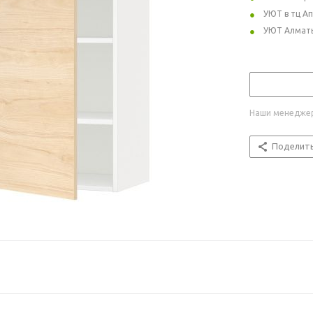
УЮТ в тц А
УЮТ Алмат
Наши менеджер
Поделит