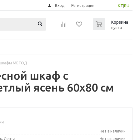
Вход
Регистрация
KZ
|
RU
0
Корзина
пуста
 шкафы МЕТОД
сной шкаф с
етлый ясень 60x80 см
ии
а
Нет в наличии
к, Лента
Нет в наличии