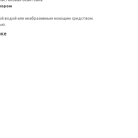
пором
ой водой или неабразивным моющим средством.
ью.
вке