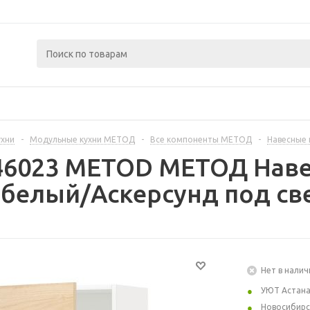
ухни
-
Модульные кухни МЕТОД
-
Все компоненты МЕТОД
-
Навесные
446023 METOD МЕТОД Наве
 белый/Аскерсунд под св
Нет в налич
УЮТ Астан
Новосибирс