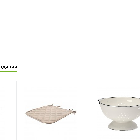
ндации