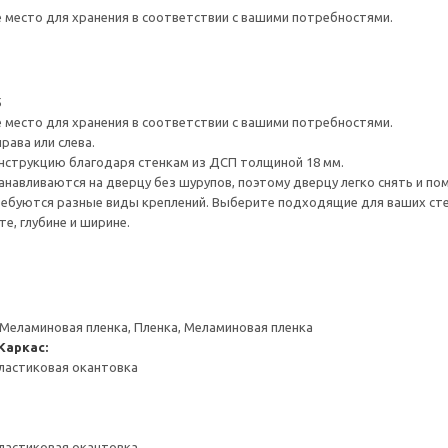
е место для хранения в соответствии с вашими потребностями.
5
е место для хранения в соответствии с вашими потребностями.
рава или слева.
нструкцию благодаря стенкам из ДСП толщиной 18 мм.
навливаются на дверцу без шурупов, поэтому дверцу легко снять и по
ребуются разные виды креплений. Выберите подходящие для ваших стен 
е, глубине и ширине.
 Меламиновая пленка, Пленка, Меламиновая пленка
Каркас:
ластиковая окантовка
ластиковая окантовка