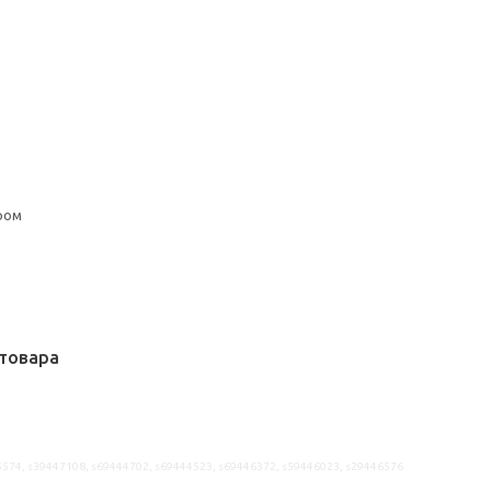
ром
товара
5574, s39447108, s69444702, s69444523, s69446372, s59446023, s29446576