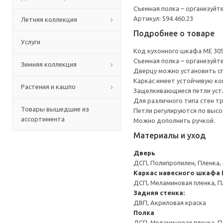
Съемная полка – организуйт
Артикул: 594.460.23
Летняя коллекция
Подробнее о товаре
Услуги
Код кухонного шкафа ME 30
Съемная полка – организуйт
Зимняя коллекция
Дверцу можно установить сп
Каркас имеет устойчивую ко
Растения и кашпо
Защелкивающиеся петли уста
Для различного типа стен т
Товары вышедшие из
Петли регулируются по высот
ассортимента
Можно дополнить ручкой.
Материалы и уход
Дверь
ДСП, Полипропилен, Пленка,
Каркас навесного шкафа
ДСП, Меламиновая пленка, П
Задняя стенка:
ДВП, Акриловая краска
Полка
ДСП, Меламиновая пленка, П