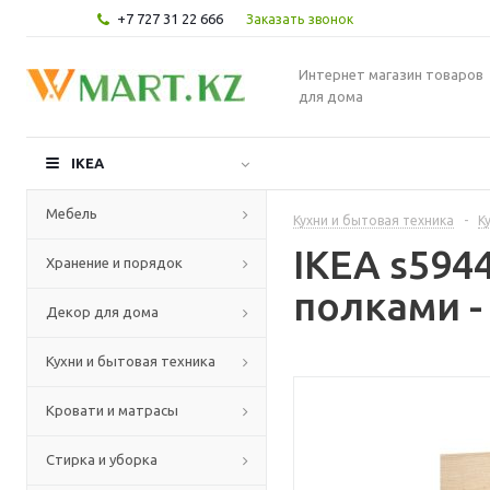
+7 727 31 22 666
Заказать звонок
Интернет магазин товаров
для дома
IKEA
Мебель
Кухни и бытовая техника
-
К
IKEA s59
Хранение и порядок
полками -
Декор для дома
Кухни и бытовая техника
Кровати и матрасы
Стирка и уборка